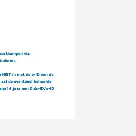
sportkampen via
kinderen.
n NIET in met de e-ID van de
n zal de eventueel behaalde
vanaf 6 jaar een Kids-ID/e-ID