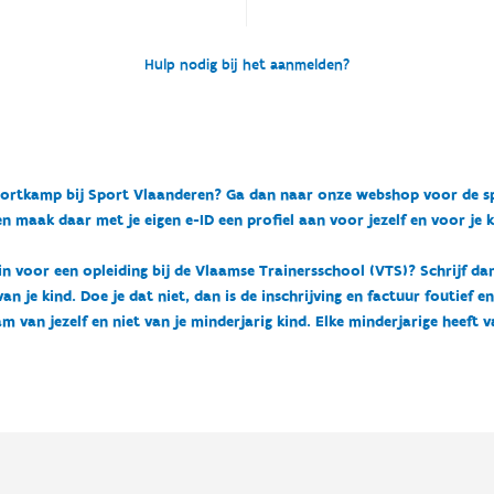
Hulp nodig bij het aanmelden?
n sportkamp bij Sport Vlaanderen? Ga dan naar onze webshop voor de 
n maak daar met je eigen e-ID een profiel aan voor jezelf en voor je 
 in voor een opleiding bij de Vlaamse Trainersschool (VTS)? Schrijf da
 je kind. Doe je dat niet, dan is de inschrijving en factuur foutief e
m van jezelf en niet van je minderjarig kind. Elke minderjarige heeft 