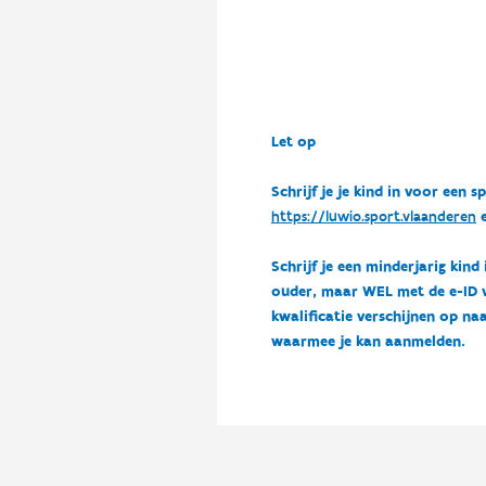
Let op
Schrijf je je kind in voor ee
https://luwio.sport.vlaanderen
e
Schrijf je een minderjarig kind
ouder, maar WEL met de e-ID van
kwalificatie verschijnen op naa
waarmee je kan aanmelden.