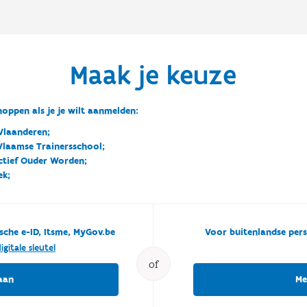
Maak je keuze
oppen als je je wilt aanmelden:
Vlaanderen;
 Vlaamse Trainersschool;
ctief Ouder Worden;
ek;
sche e-ID, Itsme, MyGov.be
Voor buitenlandse pers
igitale sleutel
of
aan
Me