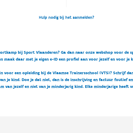
Hulp nodig bij het aanmelden?
n sportkamp bij Sport Vlaanderen? Ga dan naar onze webshop voor de 
n maak daar met je eigen e-ID een profiel aan voor jezelf en voor je 
 in voor een opleiding bij de Vlaamse Trainersschool (VTS)? Schrijf da
 je kind. Doe je dat niet, dan is de inschrijving en factuur foutief e
m van jezelf en niet van je minderjarig kind. Elke minderjarige heeft 