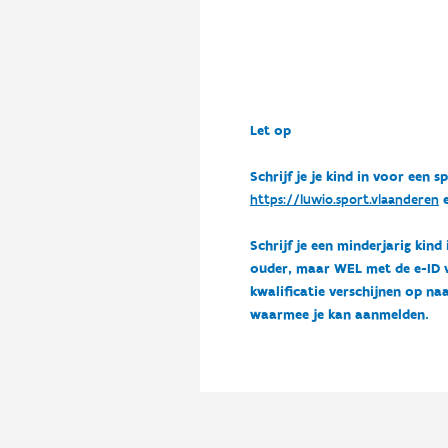
Let op
Schrijf je je kind in voor ee
https://luwio.sport.vlaanderen
e
Schrijf je een minderjarig kind
ouder, maar WEL met de e-ID van
kwalificatie verschijnen op naa
waarmee je kan aanmelden.