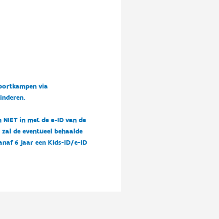
sportkampen via
kinderen.
n NIET in met de e-ID van de
n zal de eventueel behaalde
vanaf 6 jaar een Kids-ID/e-ID