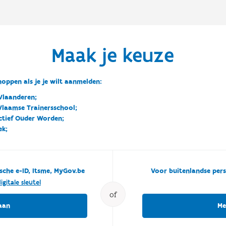
Maak je keuze
oppen als je je wilt aanmelden:
Vlaanderen;
 Vlaamse Trainersschool;
ctief Ouder Worden;
ek;
sche e-ID, Itsme, MyGov.be
Voor buitenlandse pers
igitale sleutel
of
aan
Me