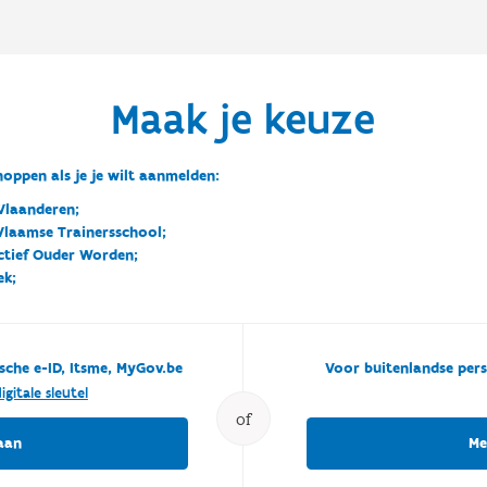
Maak je keuze
oppen als je je wilt aanmelden:
Vlaanderen;
 Vlaamse Trainersschool;
ctief Ouder Worden;
ek;
sche e-ID, Itsme, MyGov.be
Voor buitenlandse pers
igitale sleutel
of
aan
Me