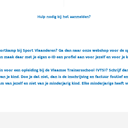
Hulp nodig bij het aanmelden?
n sportkamp bij Sport Vlaanderen? Ga dan naar onze webshop voor de 
n maak daar met je eigen e-ID een profiel aan voor jezelf en voor je 
 in voor een opleiding bij de Vlaamse Trainersschool (VTS)? Schrijf da
 je kind. Doe je dat niet, dan is de inschrijving en factuur foutief e
m van jezelf en niet van je minderjarig kind. Elke minderjarige heeft 