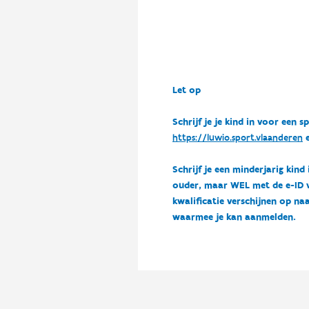
Let op
Schrijf je je kind in voor ee
https://luwio.sport.vlaanderen
e
Schrijf je een minderjarig kind
ouder, maar WEL met de e-ID van
kwalificatie verschijnen op naa
waarmee je kan aanmelden.