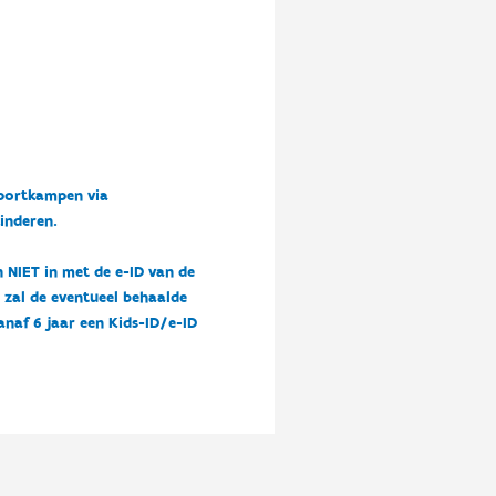
sportkampen via
kinderen.
n NIET in met de e-ID van de
n zal de eventueel behaalde
vanaf 6 jaar een Kids-ID/e-ID