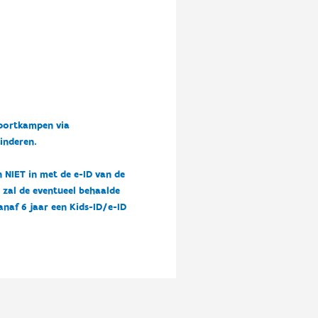
sportkampen via
kinderen.
n NIET in met de e-ID van de
n zal de eventueel behaalde
vanaf 6 jaar een Kids-ID/e-ID