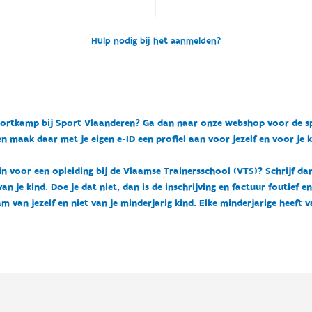
Hulp nodig bij het aanmelden?
n sportkamp bij Sport Vlaanderen? Ga dan naar onze webshop voor de 
n maak daar met je eigen e-ID een profiel aan voor jezelf en voor je 
 in voor een opleiding bij de Vlaamse Trainersschool (VTS)? Schrijf da
 je kind. Doe je dat niet, dan is de inschrijving en factuur foutief e
m van jezelf en niet van je minderjarig kind. Elke minderjarige heeft 