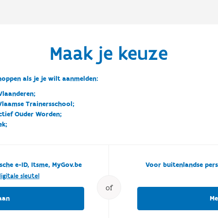
Maak je keuze
oppen als je je wilt aanmelden:
Vlaanderen;
 Vlaamse Trainersschool;
ctief Ouder Worden;
ek;
sche e-ID, Itsme, MyGov.be
Voor buitenlandse pers
igitale sleutel
of
aan
Me