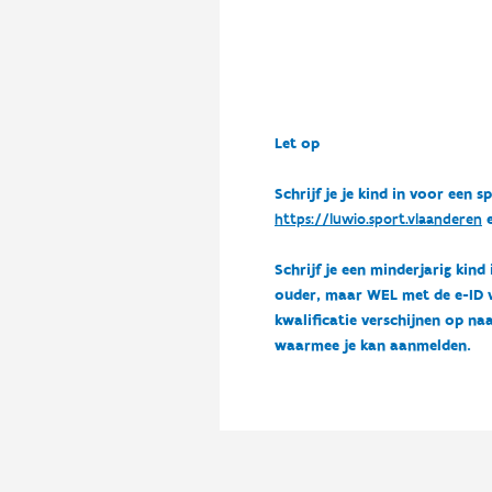
Let op
Schrijf je je kind in voor ee
https://luwio.sport.vlaanderen
e
Schrijf je een minderjarig kind
ouder, maar WEL met de e-ID van
kwalificatie verschijnen op naa
waarmee je kan aanmelden.