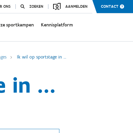
R ONS
ZOEKEN
AANMELDEN
CONTACT
ze sportkampen
Kennisplatform
ages
Ik wil op sportstage in ...
 in ...