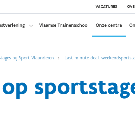
VACATURES
OVE
nstverlening
Vlaamse Trainersschool
Onze centra
On
stages bij Sport Vlaanderen
Last-minute deal: weekendsportst
 op sportstage