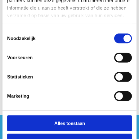
partners kunnen deze gegevens combineren met andere
informatie die u aan ze heeft verstrekt of die ze hebben
Tot dan!
verzameld op basis van uw gebruik van hun services.
Toestemmingsselectie
Noodzakelijk
Nog vragen? Neem contact met ons
Voorkeuren
op
+32 3 640 35 70
Statistieken
Stuur een bericht
Marketing
Alles toestaan
#sportersbelevenmeer