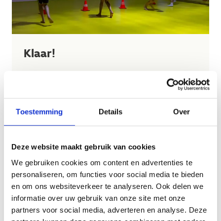
Klaar!
Supertof dat je je verjaardag bij ons komt vieren.
Wij kijken er alvast enorm naar uit ... jij
ongetwijfeld ook, niet? We bekijken asap op welke
voorkeursdatum we jullie kunnen ontvangen. We
Toestemming
Details
Over
sturen je hier binnen de 3 werkdagen een mail over.
Geen mailtje gehad? Neem contact op met
activiteiten.brasschaat@sport.vlaanderen
.
Deze website maakt gebruik van cookies
We gebruiken cookies om content en advertenties te
De betaling van je verjaardagsmaaltijd gebeurt ter
personaliseren, om functies voor social media te bieden
plekke in de cafetaria en zal je dus niet op je
en om ons websiteverkeer te analyseren. Ook delen we
betaalverzoek vinden.
informatie over uw gebruik van onze site met onze
Heb je toch nog een vraag? Aarzel niet om ons te
partners voor social media, adverteren en analyse. Deze
contacteren.