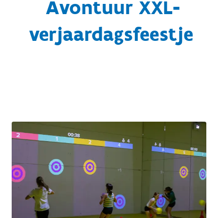
Avontuur XXL-
verjaardagsfeestje