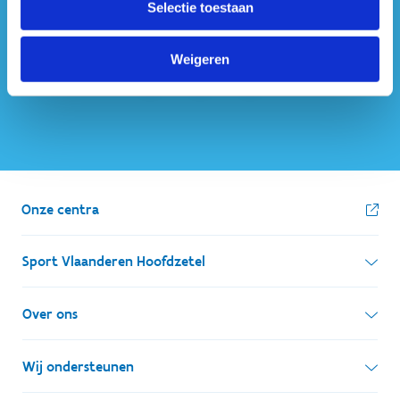
Selectie toestaan
ook op sociale media
Weigeren
Onze centra
Sport Vlaanderen Hoofdzetel
Simon Bolivarlaan 17
Over ons
1000 Brussel
Wie zijn we, wat doen we
Wij ondersteunen
Ondernemingsnummer: BE 0248.142.826
Onze centra