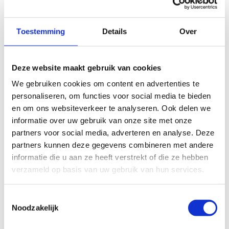
Torenbos
voor een hapje en een drankje. Geef
aan wat jij graag wil eten en wij zorgen dat 't
Toestemming
Details
Over
klaarstaat voor of na jouw feestje. Voor je
verjaardagsmaaltijd rekenen we (maximaal) 1 uur
aan tafel. Het aantal maaltijden kan je wijzigen
Deze website maakt gebruik van cookies
tot 24u vooraf via
torenbos@outlook.com
.
We gebruiken cookies om content en advertenties te
Totaalprijs: € 20,50/persoon (incl. maaltijd die je
personaliseren, om functies voor social media te bieden
ter plekke betaalt).
en om ons websiteverkeer te analyseren. Ook delen we
informatie over uw gebruik van onze site met onze
partners voor social media, adverteren en analyse. Deze
partners kunnen deze gegevens combineren met andere
informatie die u aan ze heeft verstrekt of die ze hebben
Reserveer je
verzameld op basis van uw gebruik van hun services.
Lasergamen &
Klimmen-
Toestemmingsselectie
verjaardagsfeestje
Noodzakelijk