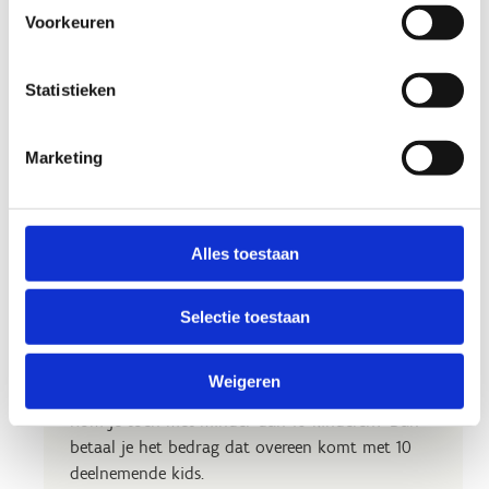
Voorkeuren
Practicals van 't Lasergamen
Statistieken
& Klimmen-feestje
Het Lasergamen & Klimmen-feestje is beschikbaar
Marketing
op:
Woensdag
13.00 - 15.00 uur
Alles toestaan
Zaterdag
13.00 - 15.00 uur
Zaterdag
15.00 - 17.00 uur
Selectie toestaan
Let op, dit feestje bieden we aan
mét
Weigeren
begeleiding
. Minimum 10-, maximum 14 kids.
Kom je toch met minder dan 10 kinderen? Dan
betaal je het bedrag dat overeen komt met 10
deelnemende kids.