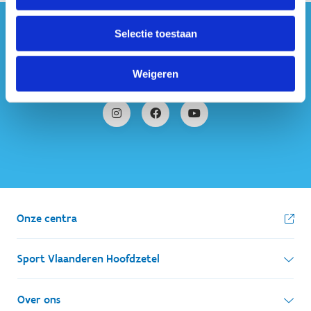
Selectie toestaan
#sportersbelevenmeer
ook op sociale media
Weigeren
Onze centra
Sport Vlaanderen Hoofdzetel
Simon Bolivarlaan 17
Over ons