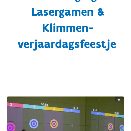
Lasergamen &
Klimmen-
verjaardagsfeestje