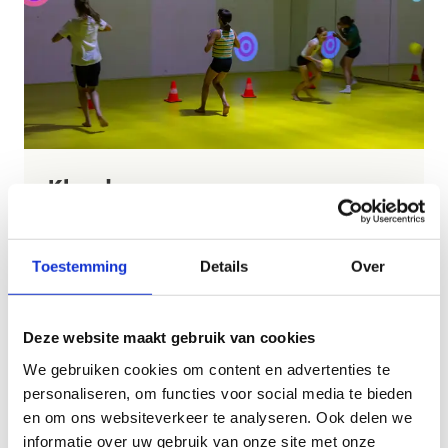
Klaar!
Supertof dat je je verjaardag bij ons komt vieren.
Wij kijken er alvast enorm naar uit ... jij
Toestemming
Details
Over
ongetwijfeld ook, niet? We bekijken asap op welke
voorkeursdatum we jullie kunnen ontvangen. We
sturen je hier binnen de 3 werkdagen een mail over.
Deze website maakt gebruik van cookies
Geen mailtje gehad? Neem contact op met
We gebruiken cookies om content en advertenties te
activiteiten.brasschaat@sport.vlaanderen
.
personaliseren, om functies voor social media te bieden
De betaling van je verjaardagsmaaltijd gebeurt ter
en om ons websiteverkeer te analyseren. Ook delen we
plekke in de cafetaria en zal je dus niet op je
informatie over uw gebruik van onze site met onze