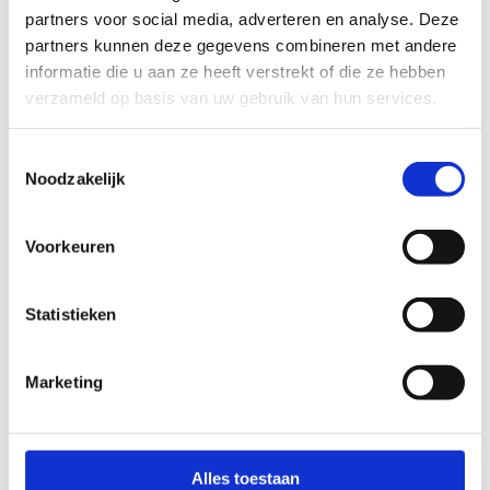
betaalverzoek vinden.
partners voor social media, adverteren en analyse. Deze
partners kunnen deze gegevens combineren met andere
Heb je toch nog een vraag? Aarzel niet om ons te
informatie die u aan ze heeft verstrekt of die ze hebben
contacteren.
verzameld op basis van uw gebruik van hun services.
Tot dan!
Toestemmingsselectie
Noodzakelijk
Voorkeuren
Nog vragen? Neem contact met ons
op
Statistieken
+32 3 640 35 70
Stuur een bericht
Marketing
Alles toestaan