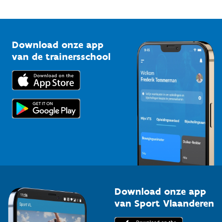
Mountainbikeroutes
Onze nieuwsbrieven
1210 Brussel
G-sport
Vlaamse Trainersschool
Sportclubs
Kennisplatform
Download onze app
Bedrijven
van de trainersschool
Downloads
Trainers en begeleiders
Voor de pers
Scholen
Topsporters
Organisatoren van sportevenementen
Download onze app
van Sport Vlaanderen