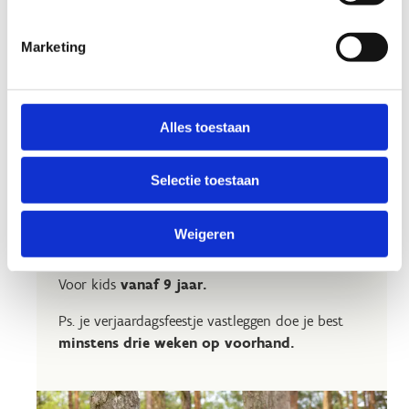
Practicals van 't
Scherpschutters-feestje
Marketing
Het Scherpschutters-feestje is beschikbaar op:
Woensdag
13.00 - 15.00 uur
Alles toestaan
Let op, dit feestje bieden we aan
mét
Selectie toestaan
begeleiding
. Minimum 10-, maximum 14 kids.
Kom je toch met minder dan 10 kinderen? Dan
betaal je het bedrag dat overeen komt met 10
Weigeren
deelnemende kids.
Voor kids
vanaf 9 jaar.
Ps. je verjaardagsfeestje vastleggen doe je best
minstens drie weken op voorhand.