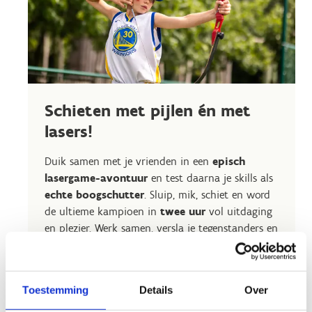
Schieten met pijlen én met
lasers!
Duik samen met je vrienden in een
episch
lasergame-avontuur
en test daarna je skills als
echte boogschutter
. Sluip, mik, schiet en word
de ultieme kampioen in
twee uur
vol uitdaging
en plezier. Werk samen, versla je tegenstanders en
beleef een feestje dat je niet snel zal vergeten.
Durf jij de missie aan?
Achteraf ga je
aan tafel in Sportcafetaria
Toestemming
Details
Over
Torenbos
voor een hapje en een drankje. Geef