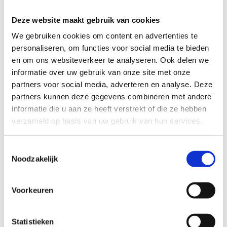
aan wat jij graag wil eten en wij zorgen dat 't
klaarstaat voor of na jouw feestje. Voor je
Deze website maakt gebruik van cookies
verjaardagsmaaltijd rekenen we (maximaal) 1 uur
We gebruiken cookies om content en advertenties te
aan tafel. Het aantal maaltijden kan je wijzigen
personaliseren, om functies voor social media te bieden
tot 24u vooraf via
torenbos@outlook.com
.
en om ons websiteverkeer te analyseren. Ook delen we
informatie over uw gebruik van onze site met onze
Totaalprijs: € 20,50/persoon (incl. maaltijd die je
partners voor social media, adverteren en analyse. Deze
ter plekke betaalt).
partners kunnen deze gegevens combineren met andere
informatie die u aan ze heeft verstrekt of die ze hebben
verzameld op basis van uw gebruik van hun services.
Toestemmingsselectie
Reserveer je
Noodzakelijk
Scherpschutters-
verjaardagsfeestje
Voorkeuren
Statistieken