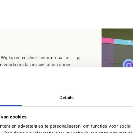
ij kijken er alvast enorm naar uit ... jij
ke voorkeursdatum we jullie kunnen
gen een mail over. Geen mailtje gehad? Neem
.vlaanderen
.
 plekke in de cafetaria en zal je dus niet op
Details
 contacteren.
 van cookies
ent en advertenties te personaliseren, om functies voor social