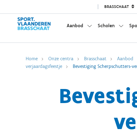
BRASSCHAAT
Aanbod
Scholen
Spo
Home
Onze centra
Brasschaat
Aanbod
verjaardagsfeestje
Bevestiging Scherpschutters-ve
Bevesti
ve