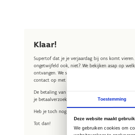
Klaar!
Supertof dat je je verjaardag bij ons komt vieren. W
ongetwijfeld ook, niet? We bekijken asap op wel
ontvangen. We sturen je hier binnen de 3 werkda
contact op met
activiteiten.brasschaat@sport
De betaling van je verjaardagsmaaltijd gebeurt ter
Toestemming
je betaalverzoek vinden.
Heb je toch nog een vraag? Aarzel niet om ons te
Deze website maakt gebruik
Tot dan!
We gebruiken cookies om cont