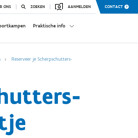
R ONS
ZOEKEN
AANMELDEN
CONTACT
portkampen
Praktische info
s
Reserveer je Scherpschutters-
hutters-
tje