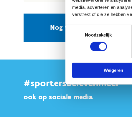
websiteverkeer te analyseren
media, adverteren en analys
verstrekt of die ze hebben v
Nog vragen? Neem conta
Toestemmingsselectie
Noodzakelijk
Weigeren
#sportersbelevenmeer
ook op sociale media