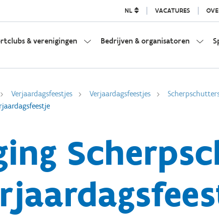
NL
VACATURES
OVE
rtclubs & verenigingen
Bedrijven & organisatoren
S
Verjaardagsfeestjes
Verjaardagsfeestjes
Scherpschutter
rjaardagsfeestje
ging Scherpsc
rjaardagsfees