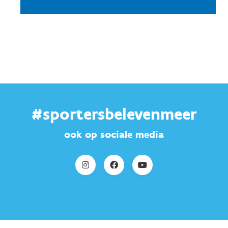
#sportersbelevenmeer
ook op sociale media