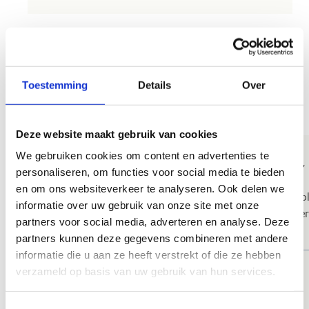
Vraag je school-
schaatsmoment
Toestemming
Details
Over
aan
Deze website maakt gebruik van cookies
We gebruiken cookies om content en advertenties te
Beschikbare schaatsbeurten voor
personaliseren, om functies voor social media te bieden
en om ons websiteverkeer te analyseren. Ook delen we
Schaatsen met jouw school kan enkel tijdens deze publ
informatie over uw gebruik van onze site met onze
de tijdssloten, start of eindigt bepaal je zelf. Hoe eerde
partners voor social media, adverteren en analyse. Deze
natuurlijk.
partners kunnen deze gegevens combineren met andere
informatie die u aan ze heeft verstrekt of die ze hebben
MAA
verzameld op basis van uw gebruik van hun services.
09.00 - 12.00 uur
13.00 - 16.00 uur
Toestemmingsselectie