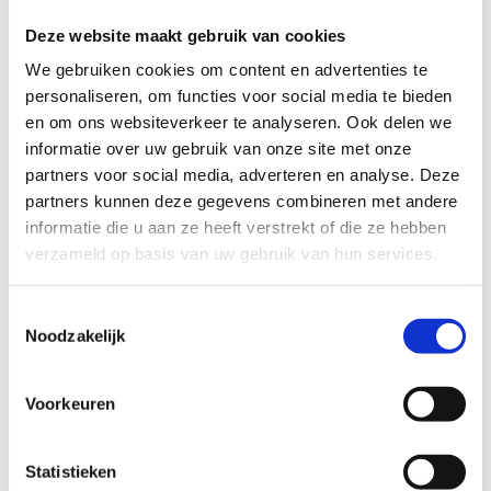
Deze website maakt gebruik van cookies
We gebruiken cookies om content en advertenties te
personaliseren, om functies voor social media te bieden
Jouw sportdag bij ons? Kies
en om ons websiteverkeer te analyseren. Ook delen we
meteen je sporten
informatie over uw gebruik van onze site met onze
partners voor social media, adverteren en analyse. Deze
Een sportdag bij Sport Vlaanderen
partners kunnen deze gegevens combineren met andere
Herentals?
Dat is een dag vol sportplezier met je
informatie die u aan ze heeft verstrekt of die ze hebben
school. Lü-wand, volleybal, schaatsen (in de
verzameld op basis van uw gebruik van hun services.
winter), kajak (in de zomer), bubbleball, archery
tag en nog zóveel meer. Bij ons zit je goed met je
Toestemmingsselectie
sportdag. Ab-so-luut!
Noodzakelijk
Hoe werkt het?
Nadat je je sportdag bij ons
aangevraagd hebt, gaat ons ervaren sport-team
Voorkeuren
meteen aan de slag. Aan de hand van jouw
keuzes in 't formulier stellen ze in samenspraak
Statistieken
met jou een sportprogramma op dat perfect