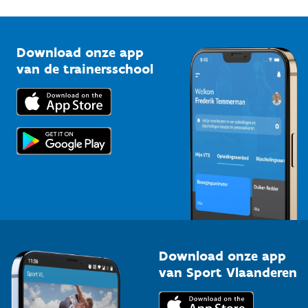
G-sport
Vlaamse Trainersschool
Sportclubs
Kennisplatform
Download onze app
Bedrijven
van de trainersschool
Downloads
Trainers en begeleiders
Voor de pers
Scholen
Topsporters
Organisatoren van sportevenementen
Download onze app
van Sport Vlaanderen