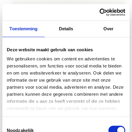
Wat kan ik verwachten van een dag op
sportklassen?
Toestemming
Details
Over
Naast hun reguliere lessen krijgen de leerlingen
Wat tussen het sporten door?
dagelijks minstens twee uur boeiende
sportactiviteiten voorgeschoteld. Maak je geen
Deze website maakt gebruik van cookies
Even geen sportactiviteit op de planning staan?
zorgen, gedurende deze sportieve momenten
Hieronder wat inspiratie voor een
niet-
We gebruiken cookies om content en advertenties te
worden ze professioneel begeleid door onze
sportieve activiteit
:
personaliseren, om functies voor social media te bieden
lesgevers. In afspraak met ons centrum kan de
Unieke sportklas-activiteiten
en om ons websiteverkeer te analyseren. Ook delen we
school ook zelf de sportieve activiteiten
Op ons domein:
informatie over uw gebruik van onze site met onze
in de kijker
begeleiden.
partners voor social media, adverteren en analyse. Deze
Ons centrum is voorzien van heel wat
les-
Een dag zou er dan zo kunnen uitzien:
partners kunnen deze gegevens combineren met andere
en vergaderlokalen
. Ideaal voor een
informatie die u aan ze heeft verstrekt of die ze hebben
theorieles, bespreking of andere
08.00 uur: ontbijt
verzameld op basis van uw gebruik van hun services.
klasactiviteit.
09.30 uur: sportactiviteit 1
In het sportverblijf hebben we een grote
11.30 uur: vrij
ontspanningszaal.
Perfect voor een kleine
Toestemmingsselectie
12.00 uur: lunch
of grote pauze. We voorzien een beamer,
Noodzakelijk