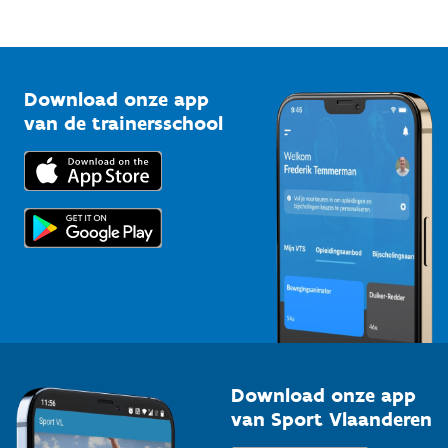
Mountainbikeroutes
Onze nieuwsbrieven
1210 Brussel
G-sport
Vlaamse Trainersschool
Sportclubs
Kennisplatform
Download onze app
Bedrijven
van de trainersschool
Downloads
Trainers en begeleiders
Voor de pers
Scholen
Topsporters
Organisatoren van sportevenementen
Download onze app
van Sport Vlaanderen