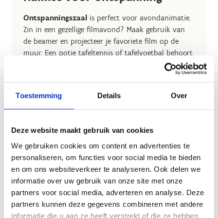
Ontspanningszaal
is perfect voor avondanimatie.
Zin in een gezellige filmavond? Maak gebruik van
de beamer en projecteer je favoriete film op de
muur. Een potje tafeltennis of tafelvoetbal behoort
ook tot de mogelijkheden.
Leslokalen
: ons sportverblijf is uitgerust met 6
moderne opleidings- of vergaderlokalen. Ideaal
Toestemming
Details
Over
voor theorielessen of toffe indooractiviteiten zoals
quizzen.
Deze website maakt gebruik van cookies
lokaal 1, 2, 3 en 4: 65,6 m²
We gebruiken cookies om content en advertenties te
lokaal 5: 42,6 m²
personaliseren, om functies voor social media te bieden
lokaal 7: 17,6 m²
en om ons websiteverkeer te analyseren. Ook delen we
informatie over uw gebruik van onze site met onze
Het gebruik van deze zalen is gratis, maar je moet
partners voor social media, adverteren en analyse. Deze
het wel op voorhand reserveren.
partners kunnen deze gegevens combineren met andere
informatie die u aan ze heeft verstrekt of die ze hebben