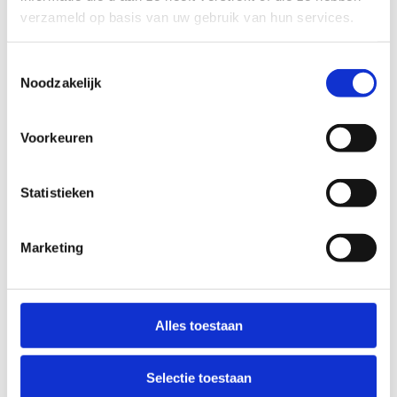
verzameld op basis van uw gebruik van hun services.
Toestemmingsselectie
Noodzakelijk
Voorkeuren
Statistieken
Marketing
Honger gekregen?
Alles toestaan
Voeg daar nog onze fijne keuken aan toe en wij
hebben alles om de sportklassen onvergetelijk te
Selectie toestaan
maken. In het
restaurant
is er plaats voor 180