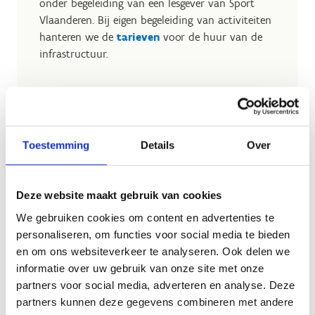
onder begeleiding van een lesgever van Sport
Vlaanderen. Bij eigen begeleiding van activiteiten
hanteren we de
tarieven
voor de huur van de
infrastructuur.
Toestemming
Details
Over
Stevige kortingen
Leerlingen met een studietoelage
genieten
Deze website maakt gebruik van cookies
maar liefst
50%
korting op de volledige
We gebruiken cookies om content en advertenties te
sportklas, inclusief overnachtingen, maaltijden en
personaliseren, om functies voor social media te bieden
sportieve activiteiten. Het enige wat je als school
en om ons websiteverkeer te analyseren. Ook delen we
moet doen, is het
geldige attest opvragen bij
informatie over uw gebruik van onze site met onze
de ouders
en het aan ons bezorgen op de eerste
partners voor social media, adverteren en analyse. Deze
dag van het verblijf.
partners kunnen deze gegevens combineren met andere