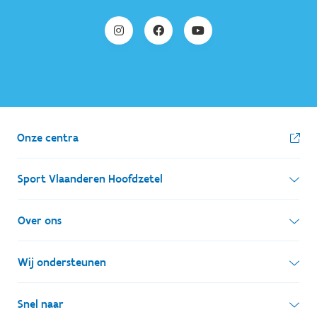
Onze centra
Sport Vlaanderen Hoofdzetel
Simon Bolivarlaan 17
Over ons
1000 Brussel
Wie zijn we, wat doen we
Wij ondersteunen
Ondernemingsnummer: BE 0248.142.826
Onze centra
Postadres
Lokale besturen
Snel naar
Onze sportkampen