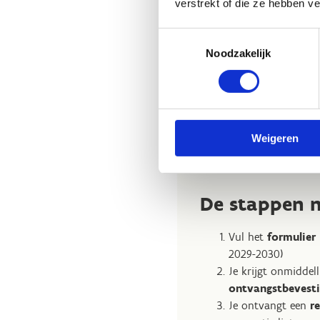
verstrekt of die ze hebben v
Enkel cijfers
Toestemmingsselectie
Noodzakelijk
Weigeren
De stappen n
Vul het
formulier
2029-2030)
Je krijgt onmiddel
ontvangstbevest
Je ontvangt een
r