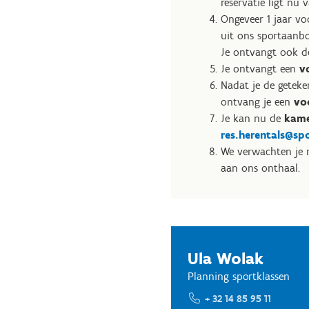
reservatie ligt nu v
Ongeveer 1 jaar voo
uit ons sportaanbod
Je ontvangt ook d
Je ontvangt een
v
Nadat je de geteke
ontvang je een
voo
Je kan nu de
kame
res.herentals@sp
We verwachten je m
aan ons onthaal.
Ula Wolak
Planning sportklassen
+ 32 14 85 95 11