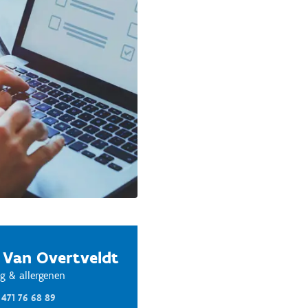
 Van Overtveldt
g & allergenen
 471 76 68 89