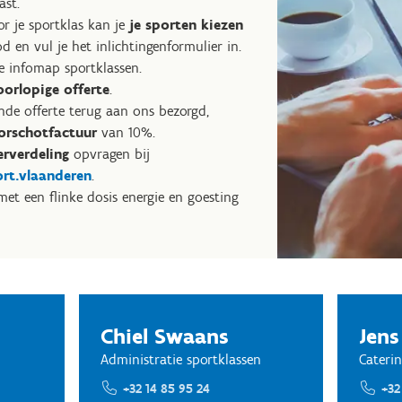
ast.
r je sportklas kan je
je sporten kiezen
 en vul je het inlichtingenformulier in.
e infomap sportklassen.
oorlopige offerte
.
nde offerte terug aan ons bezorgd,
rschotfactuur
van 10%.
rverdeling
opvragen bij
ort.vlaanderen
.
et een flinke dosis energie en goesting
Chiel Swaans
Jens
Administratie sportklassen
Caterin
+32 14 85 95 24
+32