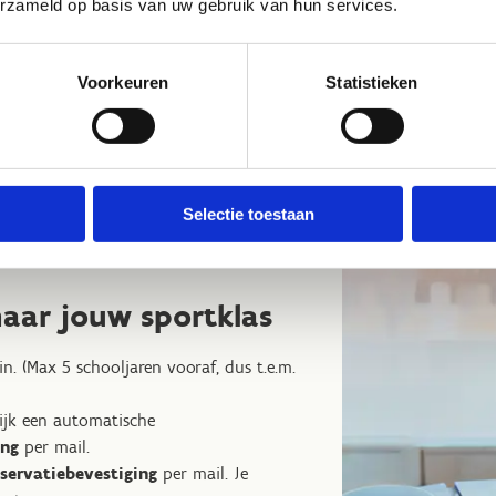
erzameld op basis van uw gebruik van hun services.
Voorkeuren
Statistieken
Selectie toestaan
aar jouw sportklas
in. (Max 5 schooljaren vooraf, dus t.e.m.
lijk een automatische
ing
per mail.
eservatiebevestiging
per mail. Je