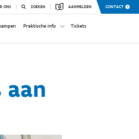
R ONS
ZOEKEN
AANMELDEN
CONTACT
kampen
Praktische info
Tickets
s aan