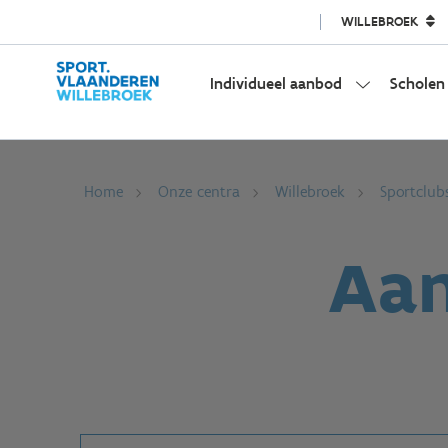
WILLEBROEK
Individueel aanbod
Scholen
Home
Onze centra
Willebroek
Sportclub
Aan