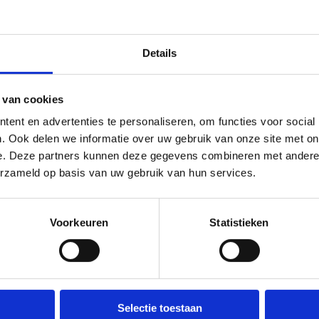
Details
 van cookies
ent en advertenties te personaliseren, om functies voor social
. Ook delen we informatie over uw gebruik van onze site met on
e. Deze partners kunnen deze gegevens combineren met andere i
Blauwalg in de watersportbaa
erzameld op basis van uw gebruik van hun services.
🚫 Helaas is er blauwalg vastgesteld in onze watersportbaan. Dit
tekent dat er vanaf nu een recreatieverbod geldt. 🛶 Roeien, kajak
Voorkeuren
Statistieken
en zeilen wordt afgeraden, maar kunnen mits volgende
rzorgsmaatregelen: • Handen wassen en ontsmetten na elke trainin
en goed afspoelen na elke training. • Niet in de drijflaag varen. • 
voor personen met een zwakke gezondheid. Voor de
Selectie toestaan
openwaterzwemmers is er een alternatieve zwemlocatie voorzien.