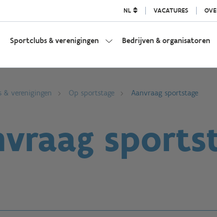
NL
VACATURES
OVE
Sportclubs & verenigingen
Bedrijven & organisatoren
s & verenigingen
Op sportstage
Aanvraag sportstage
vraag sports