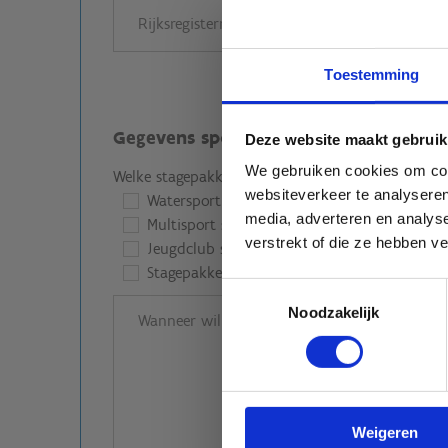
Toestemming
Gegevens sportstage
Deze website maakt gebruik
We gebruiken cookies om cont
Welke stagepakket kiest jullie club?
*
websiteverkeer te analyseren
Watersport stagepakket
media, adverteren en analys
Multisport stagepakket
verstrekt of die ze hebben v
Jeugdclub stagepakket
Stagepakket op maat
Toestemmingsselectie
be
Noodzakelijk
voo
Bot
Weigeren