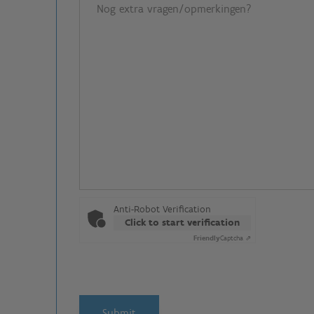
Anti-Robot Verification
Click to start verification
Friendly
Captcha ⇗