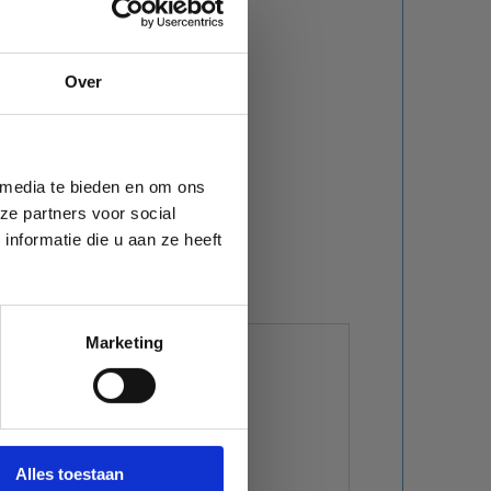
Over
 media te bieden en om ons
ze partners voor social
nformatie die u aan ze heeft
n
ken
Marketing
g. •
Niet
Alles toestaan