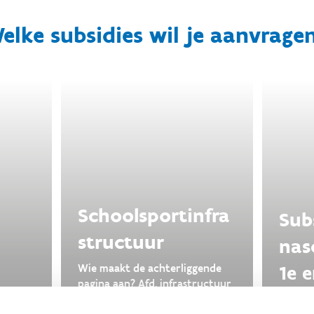
elke subsidies wil je aanvrage
Schoolsportinfra
Sub
structuur
nas
1e 
Wie maakt de achterliggende
pagina aan? Afd. infrastructuur
(Stijn/Sven)? Passen zij in de
Beter 