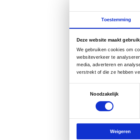
Sportspurt
Toestemming
Deze website maakt gebruik
We gebruiken cookies om cont
websiteverkeer te analyseren
media, adverteren en analys
verstrekt of die ze hebben v
Toestemmingsselectie
Noodzakelijk
Subsidies
Weigeren
studentenspo