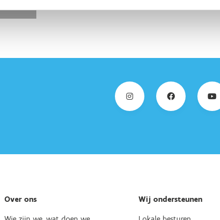
Over ons
Wij ondersteunen
Wie zijn we, wat doen we
Lokale besturen