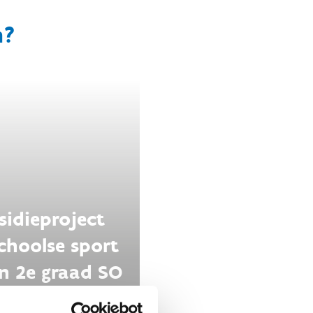
n?
sidieproject
choolse sport
en 2e graad SO
opnemen bij