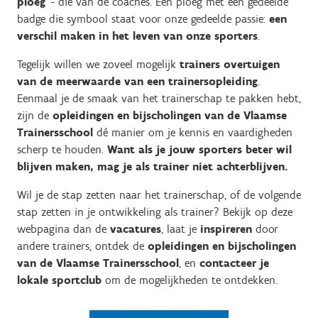
ploeg
’ - die van de coaches. Een ploeg met een gedeelde
badge die symbool staat voor onze gedeelde passie:
een
verschil maken in het leven van onze sporters
.
Tegelijk willen we zoveel mogelijk
trainers overtuigen
van de meerwaarde van een trainersopleiding
.
Eenmaal je de smaak van het trainerschap te pakken hebt,
zijn de
opleidingen en bijscholingen van de Vlaamse
Trainersschool
dé manier om je kennis en vaardigheden
scherp te houden.
Want als je jouw sporters beter wil
blijven maken, mag je als trainer niet achterblijven.
Wil je de stap zetten naar het trainerschap, of de volgende
stap zetten in je ontwikkeling als trainer? Bekijk op deze
webpagina dan de
vacatures
, laat je
inspireren
door
andere trainers, ontdek de
opleidingen en bijscholingen
van de Vlaamse Trainersschool
, en
contacteer je
lokale sportclub
om de mogelijkheden te ontdekken.