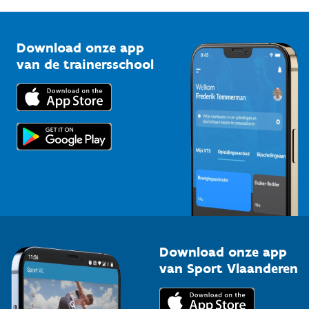
G-sport
Vlaamse Trainersschool
Sportclubs
Kennisplatform
Download onze app
Bedrijven
van de trainersschool
Downloads
Trainers en begeleiders
Voor de pers
Scholen
Topsporters
Organisatoren van sportevenementen
Download onze app
van Sport Vlaanderen