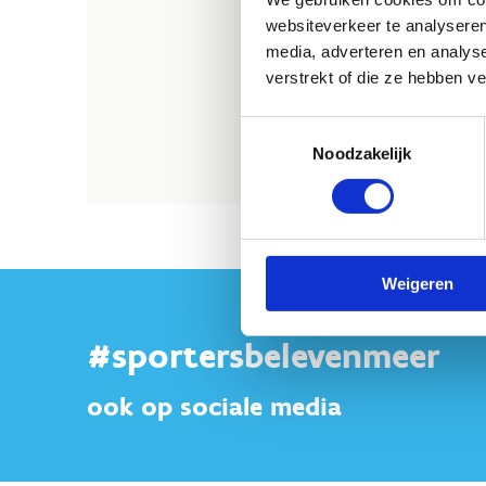
websiteverkeer te analyseren
media, adverteren en analys
verstrekt of die ze hebben v
Toestemmingsselectie
Noodzakelijk
Weigeren
#sportersbelevenmeer
ook op sociale media