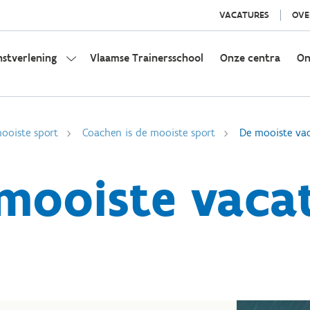
VACATURES
OVE
nstverlening
Vlaamse Trainersschool
Onze centra
On
ooiste sport
Coachen is de mooiste sport
De mooiste va
mooiste vaca