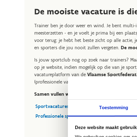
De mooiste vacature is di
Trainer ben je door weer en wind. Je bent multi-i
meesterzetten - en je voelt je prima bij een plaatsj
voor terug: je hebt het beste zicht op alle actie,
en sporters die jou nooit zullen vergeten.
De mooi
Is jouw sportclub nog op zoek naar trainers? Ma
op je website, indien mogelijk op die van je spor
vacatureplatform van de
Vlaamse Sportfederat
(professionele vacatures).
Samen vullen we de mooiste vacatures van V
Sportvacatures via de Vlaamse Sportfederatie
Toestemming
Professionele sportvacatures via Sportwerk
Deze website maakt gebruik
We gebruiken cookies om cont