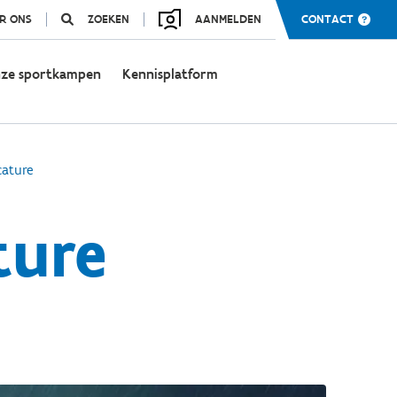
R ONS
ZOEKEN
AANMELDEN
CONTACT
ze sportkampen
Kennisplatform
cature
ture