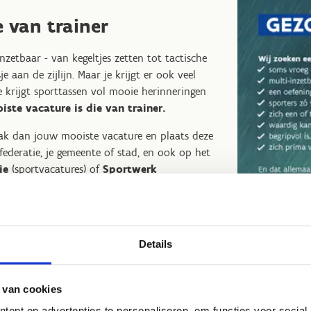
e van trainer
nzetbaar - van kegeltjes zetten tot tactische
e aan de zijlijn. Maar je krijgt er ook veel
 je krijgt sporttassen vol mooie herinneringen
ste vacature is die van trainer.
ak dan jouw mooiste vacature en plaats deze
tfederatie, je gemeente of stad, en ook op het
ie
(sportvacatures) of
Sportwerk
laanderen in.
Details
 van cookies
ent en advertenties te personaliseren, om functies voor social