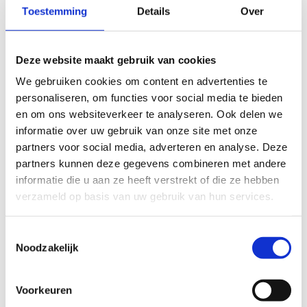
Outdoor - polyvalent terrein
Toestemming
Details
Over
Outdoor - voetbal B
Outdoor - voetbal C
Sporthal - volledig
Deze website maakt gebruik van cookies
Sporthal - 1/3 A
We gebruiken cookies om content en advertenties te
Sporthal - 1/3 B
personaliseren, om functies voor social media te bieden
Sporthal - 1/3 C
en om ons websiteverkeer te analyseren. Ook delen we
Squash - squashcourt 1
informatie over uw gebruik van onze site met onze
Squash - squashcourt 2
partners voor social media, adverteren en analyse. Deze
Squash - squashcourt 3
partners kunnen deze gegevens combineren met andere
Squash - squashcourt 4
informatie die u aan ze heeft verstrekt of die ze hebben
Squash - squashcourt 5
verzameld op basis van uw gebruik van hun services.
Squash - squashcourt 6
Squash - squashcourt 7
Squash - squashcourt 8
Toestemmingsselectie
Noodzakelijk
Gewenste les- of vergaderlokalen
Leslokaal 1
Leslokaal 2
Voorkeuren
Leslokaal 3