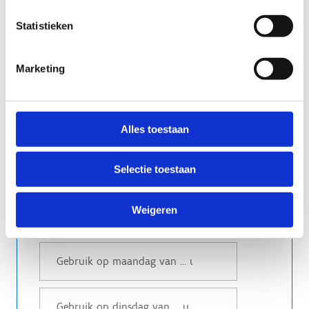
Leslokaal 4
Statistieken
Leslokaal 1+2
Leslokaal 3+4
Vergaderzaal 1
Marketing
Aula
Milkbar
Alles toestaan
Gebruiksperiode
Selectie toestaan
Periode:
*
1 september t.e.m. 30 juni
Weigeren
andere (vul hieronder in)