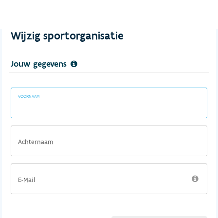
Wijzig sportorganisatie
Jouw gegevens
VOORNAAM
Achternaam
E-Mail