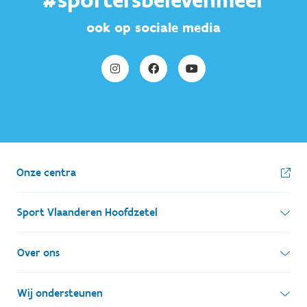
#sportersbelevenmeer
ook op sociale media
Onze centra
Sport Vlaanderen Hoofdzetel
Simon Bolivarlaan 17
Over ons
1000 Brussel
Wie zijn we, wat doen we
Wij ondersteunen
Ondernemingsnummer: BE 0248.142.826