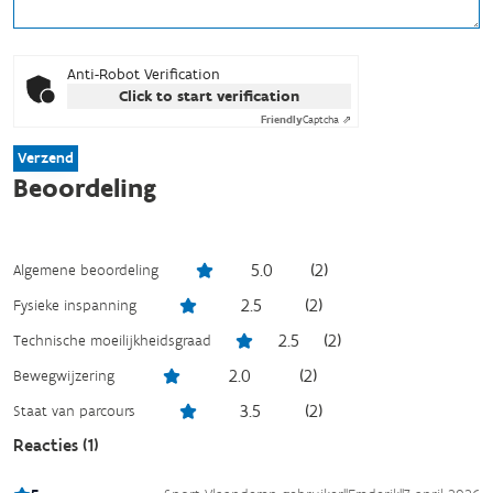
Anti-Robot Verification
Click to start verification
Friendly
Captcha ⇗
Verzend
Beoordeling
5.0
(
2
)
Algemene beoordeling
2.5
(
2
)
Fysieke inspanning
2.5
(
2
)
Technische moeilijkheidsgraad
2.0
(
2
)
Bewegwijzering
3.5
(
2
)
Staat van parcours
Reacties (
1
)