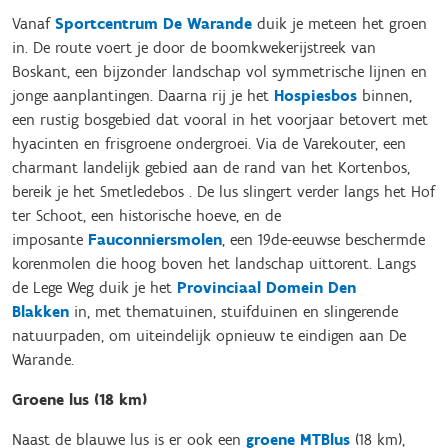
Vanaf
Sportcentrum De Warande
duik je meteen het groen
in. De route voert je door de boomkwekerijstreek van
Boskant, een bijzonder landschap vol symmetrische lijnen en
jonge aanplantingen. Daarna rij je het
Hospiesbos
binnen,
een rustig bosgebied dat vooral in het voorjaar betovert met
hyacinten en frisgroene ondergroei. Via de Varekouter, een
charmant landelijk gebied aan de rand van het Kortenbos,
bereik je het Smetledebos . De lus slingert verder langs het Hof
ter Schoot, een historische hoeve, en de
imposante
Fauconniersmolen
, een 19de-eeuwse beschermde
korenmolen die hoog boven het landschap uittorent. Langs
de Lege Weg duik je het
Provinciaal Domein Den
Blakken
in, met thematuinen, stuifduinen en slingerende
natuurpaden, om uiteindelijk opnieuw te eindigen aan De
Warande.
Groene lus (18 km)
Naast de blauwe lus is er ook een
groene MTBlus
(18 km),