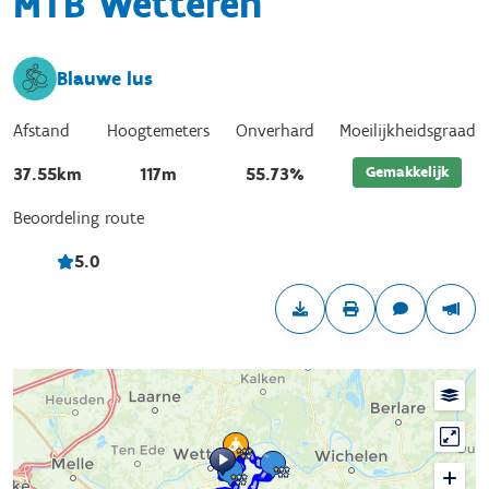
MTB Wetteren
Blauwe lus
Afstand
Hoogtemeters
Onverhard
Moeilijkheidsgraad
Gemakkelijk
37.55km
117m
55.73%
Beoordeling route
5.0