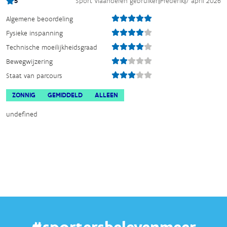
5
Sport Vlaanderen gebruiker
||
Frederik
||
7 april 2026
Algemene beoordeling
Fysieke inspanning
Technische moeilijkheidsgraad
Bewegwijzering
Staat van parcours
ZONNIG
GEMIDDELD
ALLEEN
undefined