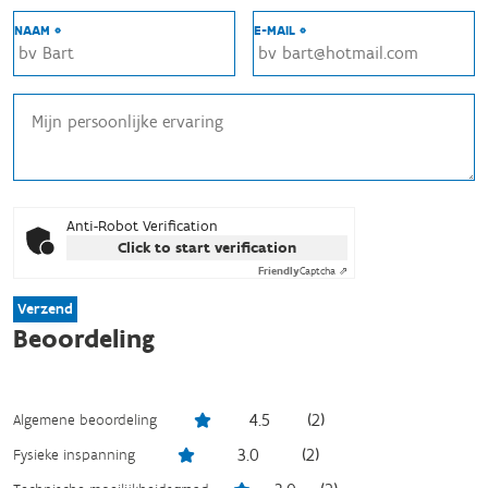
NAAM *
E-MAIL *
Anti-Robot Verification
Click to start verification
Friendly
Captcha ⇗
Verzend
Beoordeling
4.5
(
2
)
Algemene beoordeling
3.0
(
2
)
Fysieke inspanning