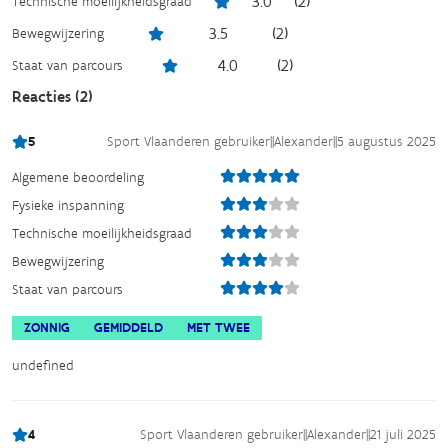
3.0
(
2
)
Technische moeilijkheidsgraad
3.5
(
2
)
Bewegwijzering
4.0
(
2
)
Staat van parcours
Reacties (
2
)
5
Sport Vlaanderen gebruiker
||
Alexander
||
5 augustus 2025
Algemene beoordeling
Fysieke inspanning
Technische moeilijkheidsgraad
Bewegwijzering
Staat van parcours
ZONNIG
GEMIDDELD
MET TWEE
undefined
4
Sport Vlaanderen gebruiker
||
Alexander
||
21 juli 2025