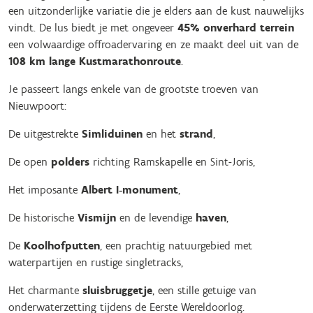
een uitzonderlijke variatie die je elders aan de kust nauwelijks
vindt. De lus biedt je met ongeveer
45% onverhard terrein
een volwaardige offroadervaring en ze maakt deel uit van de
108 km lange Kustmarathonroute
.
Je passeert langs enkele van de grootste troeven van
Nieuwpoort:
De uitgestrekte
Simliduinen
en het
strand
,
De open
polders
richting Ramskapelle en Sint-Joris,
Het imposante
Albert I‑monument
,
De historische
Vismijn
en de levendige
haven
,
De
Koolhofputten
, een prachtig natuurgebied met
waterpartijen en rustige singletracks,
Het charmante
sluisbruggetje
, een stille getuige van
onderwaterzetting tijdens de Eerste Wereldoorlog.