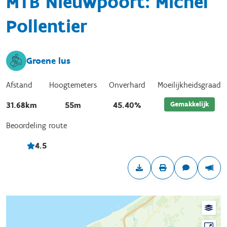
MTB Nieuwpoort: Michel
Pollentier
Groene lus
Afstand
Hoogtemeters
Onverhard
Moeilijkheidsgraad
Gemakkelijk
31.68km
55m
45.40%
Beoordeling route
4.5