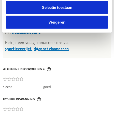
Selectie toestaan
Voor meer informatie over onze routestructuren, neem een
kijkje bij de
FAQ
.
Weigeren
Wil je een probleem melden op een route? Ga dan naar
het
Routemeldpunt
.
Heb je een vraag, contacteer ons via
sportievevrijetijd@sport.vlaanderen
.​
ALGEMENE BEOORDELING *
slecht
goed
FYSIEKE INSPANNING