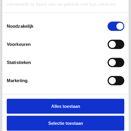
verzameld op basis van uw gebruik van hun services.
licht
zwaar
Toestemmingsselectie
Noodzakelijk
TECHNISCHE MOEILIJKHEIDSGRAAD
Voorkeuren
makkelijk
moeilijk
Statistieken
BEWEGWIJZERING
TIP:
ontbrekende signalisatie kan je melden via het
Routemeldpunt
Marketing
slecht
goed
Alles toestaan
STAAT VAN PARCOURS(ONDERGROND, BEGROEIING, ONDERHOUD)
Selectie toestaan