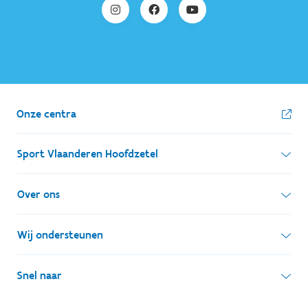
Onze centra
Sport Vlaanderen Hoofdzetel
Simon Bolivarlaan 17
Over ons
1000 Brussel
Wie zijn we, wat doen we
Wij ondersteunen
Ondernemingsnummer: BE 0248.142.826
Onze centra
Postadres
Lokale besturen
Snel naar
Onze sportkampen
Koning Albert II-laan 15 bus 273
Sportfederaties