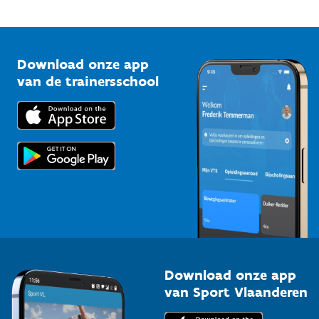
Mountainbikeroutes
Onze nieuwsbrieven
1210 Brussel
G-sport
Vlaamse Trainersschool
Sportclubs
Kennisplatform
Download onze app
Bedrijven
van de trainersschool
Downloads
Trainers en begeleiders
Voor de pers
Scholen
Topsporters
Organisatoren van sportevenementen
Download onze app
van Sport Vlaanderen