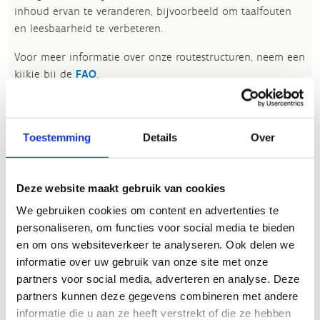
inhoud ervan te veranderen, bijvoorbeeld om taalfouten
en leesbaarheid te verbeteren.​
Voor meer informatie over onze routestructuren, neem een
kijkje bij de
FAQ
.
Wil je een probleem melden op een route? Ga dan naar
het
Routemeldpunt
.
Toestemming
Details
Over
Heb je een vraag, contacteer ons via
sportievevrijetijd@sport.vlaanderen
.​
Deze website maakt gebruik van cookies
We gebruiken cookies om content en advertenties te
ALGEMENE BEOORDELING *
personaliseren, om functies voor social media te bieden
en om ons websiteverkeer te analyseren. Ook delen we
informatie over uw gebruik van onze site met onze
slecht
goed
partners voor social media, adverteren en analyse. Deze
partners kunnen deze gegevens combineren met andere
FYSIEKE INSPANNING
informatie die u aan ze heeft verstrekt of die ze hebben