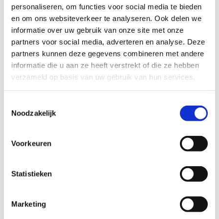
Start en eindig je avontuur nabij de ingang vanuit Weerde,
personaliseren, om functies voor social media te bieden
aan de noordwestzijde bij het zwembad/station van
en om ons websiteverkeer te analyseren. Ook delen we
Hofstade.
informatie over uw gebruik van onze site met onze
partners voor social media, adverteren en analyse. Deze
Deze goed onderhouden route is ideaal voor iedereen, van
partners kunnen deze gegevens combineren met andere
beginners tot ervaren lopers. De afwisselende paden en de
informatie die u aan ze heeft verstrekt of die ze hebben
serene omgeving maken het een perfecte plek om te
verzameld op basis van uw gebruik van hun services.
ontspannen en te genieten van de natuur.
Kom en ervaar de rust en schoonheid van de looproute van
Toestemmingsselectie
Sport Vlaanderen-Hofstade.
Noodzakelijk
Het is de ideale plek om je conditie te verbeteren en
tegelijkertijd te genieten van de natuurlijke omgeving. 🌲🏃‍♂️
Voorkeuren
Startplaatsen
Statistieken
N227
375
1981
Zemst
Marketing