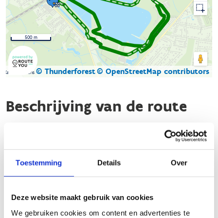
500 m
© Thunderforest
© OpenStreetMap contributors
Kaartgegevens
Beschrijving van de route
Ontdek de groene lus van de looproute van Sport
Vlaanderen Hofstade.
Toestemming
Details
Over
De looproute biedt een unieke ervaring voor hardlopers en
wandelaars. Met deze lus door het prachtige domein van
Sport Vlaanderen Hofstade, geniet je van een 100%
Deze website maakt gebruik van cookies
verkeersvrije route die voor
75% door het bos
loopt
We gebruiken cookies om content en advertenties te