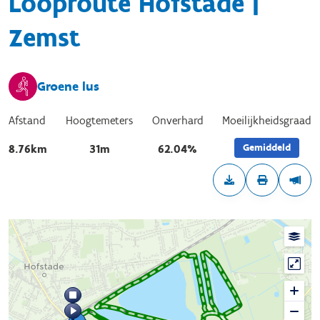
Looproute Hofstade |
Zemst
Groene lus
Afstand
Hoogtemeters
Onverhard
Moeilijkheidsgraad
Gemiddeld
8.76km
31m
62.04%