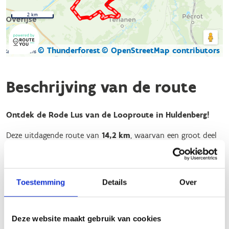
2 km
© Thunderforest
© OpenStreetMap contributors
Kaartgegevens
Beschrijving van de route
Ontdek de Rode Lus van de Looproute in Huldenberg!
Deze uitdagende route van
14,2 km
, waarvan een groot deel
onverhard, begint bij het brugje over de IJse, tussen sportzaal
De Kronkel en basisschool Den Elzas. Onderweg wijzen bordjes
je de afgelegde afstand aan.
Toestemming
Details
Over
Deze route biedt een uitstekende gelegenheid voor hardlopers
en wandelaars om te genieten van de natuur en de rustige
omgeving. 🌳🏃‍♂️🚶‍♀️
Deze website maakt gebruik van cookies