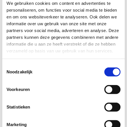
We gebruiken cookies om content en advertenties te
Kom en ervaar het zelf!
personaliseren, om functies voor social media te bieden
en om ons websiteverkeer te analyseren. Ook delen we
Startplaatsen
informatie over uw gebruik van onze site met onze
Gemeenteplein
2
3040
Huldenberg
partners voor social media, adverteren en analyse. Deze
partners kunnen deze gegevens combineren met andere
informatie die u aan ze heeft verstrekt of die ze hebben
verzameld op basis van uw gebruik van hun services.
Toestemmingsselectie
Noodzakelijk
Voorkeuren
Statistieken
Marketing