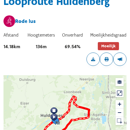
Looproute Huldenberg
Rode lus
Afstand
Hoogtemeters
Onverhard
Moeilijkheidsgraad
Moeilijk
14.18km
136m
69.54%