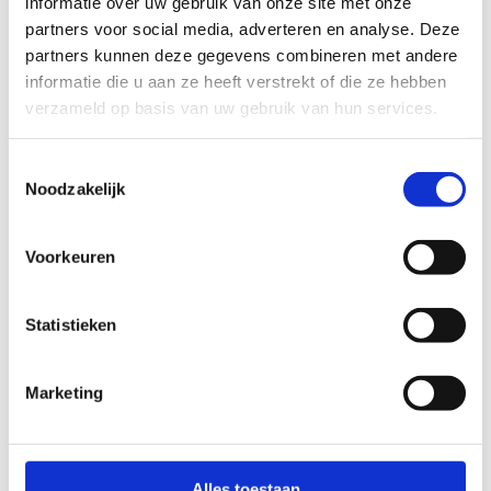
informatie over uw gebruik van onze site met onze
partners voor social media, adverteren en analyse. Deze
partners kunnen deze gegevens combineren met andere
informatie die u aan ze heeft verstrekt of die ze hebben
verzameld op basis van uw gebruik van hun services.
Toestemmingsselectie
Noodzakelijk
+
Voorkeuren
−
Leaflet
OpenStreetMap
|
©
contributors
Statistieken
Er zijn geen routes gevonden die voldoen aan uw
Marketing
zoekparameters
Alles toestaan