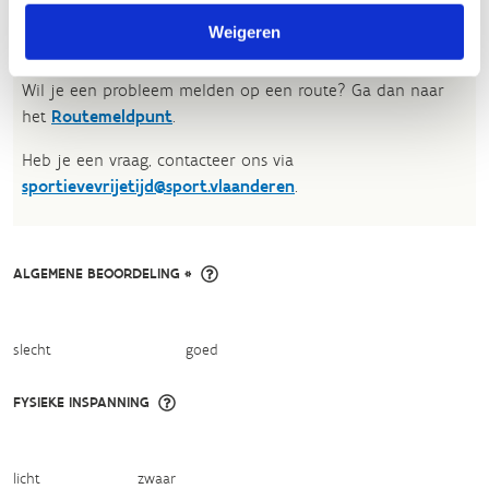
Voor meer informatie over onze routestructuren, neem een
Weigeren
kijkje bij de
FAQ
.
Wil je een probleem melden op een route? Ga dan naar
het
Routemeldpunt
.
Heb je een vraag, contacteer ons via
sportievevrijetijd@sport.vlaanderen
.​
ALGEMENE BEOORDELING *
slecht
goed
FYSIEKE INSPANNING
licht
zwaar