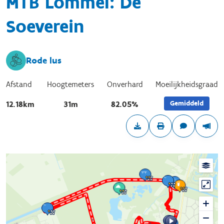
MTB Lommel: De
Soeverein
Rode lus
Afstand
Hoogtemeters
Onverhard
Moeilijkheidsgraad
Gemiddeld
12.18km
31m
82.05%