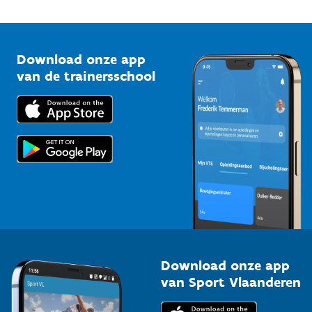
Onze nieuwsbrieven
1210 Brussel
G-sport
Vlaamse Trainersschool
Sportclubs
Kennisplatform
Download onze app
Bedrijven
van de trainersschool
Downloads
Trainers en begeleiders
Voor de pers
Scholen
Topsporters
Organisatoren van sportevenementen
Download onze app
van Sport Vlaanderen