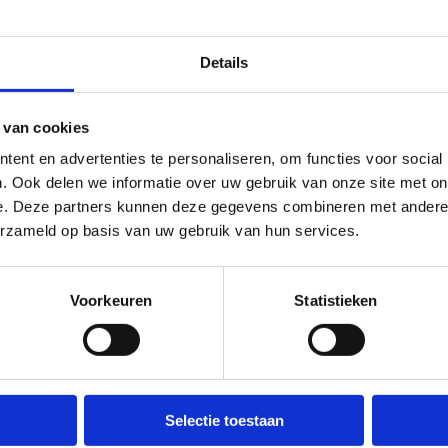
Details
 van cookies
Ka
ent en advertenties te personaliseren, om functies voor social
. Ook delen we informatie over uw gebruik van onze site met on
e. Deze partners kunnen deze gegevens combineren met andere i
erzameld op basis van uw gebruik van hun services.
eiende.
asseien van de Vogelzangstraat.
Voorkeuren
Statistieken
 door in de grasberm te rijden.
erug de vrije natuur in. Mooie
Selectie toestaan