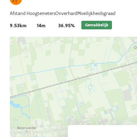
Afstand
Hoogtemeters
Onverhard
Moeilijkheidsgraad
Gemakkelijk
9.53km
14m
36.95%