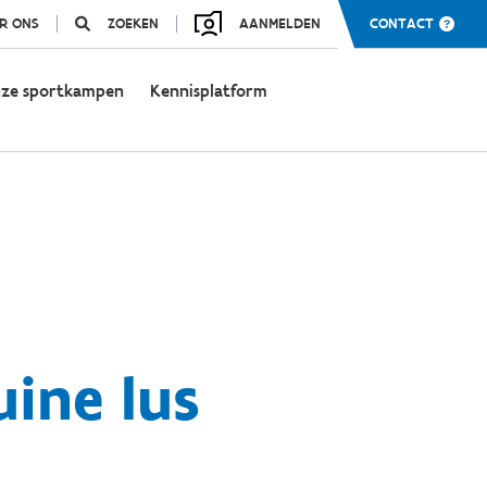
R ONS
ZOEKEN
AANMELDEN
CONTACT
ze sportkampen
Kennisplatform
uine lus