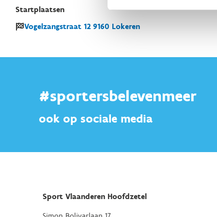
Startplaatsen
Vogelzangstraat
12
9160
Lokeren
#sportersbelevenmeer
ook op sociale media
Sport Vlaanderen Hoofdzetel
Simon Bolivarlaan 17