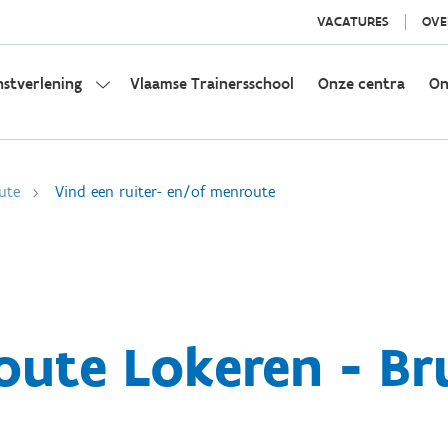
VACATURES
OVE
nstverlening
Vlaamse Trainersschool
Onze centra
On
ute
Vind een ruiter- en/of menroute
oute Lokeren - Br