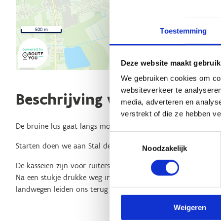
500 m
Toestemming
Deze website maakt gebruik
We gebruiken cookies om cont
websiteverkeer te analyseren
Beschrijving van de route
media, adverteren en analys
verstrekt of die ze hebben v
De bruine lus gaat langs mooie landelijke wegen in de wijk H
Toestemmingsselectie
Starten doen we aan Stal de Vogelzang op de legendarische k
Noodzakelijk
De kasseien zijn voor ruiters echter gemakkelijk te ontwijken
Na een stukje drukke weg in de Beerveldestraat, trekken we t
landwegen leiden ons terug naar Stal De Vogelzang.
Weigeren