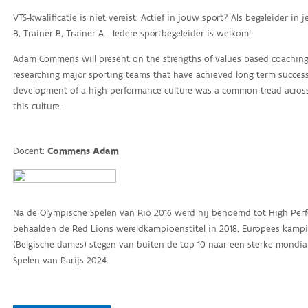
VTS-kwalificatie is niet vereist: Actief in jouw sport? Als begeleider in je
B, Trainer B, Trainer A... Iedere sportbegeleider is welkom!
Adam Commens will present on the strengths of values based coaching a
researching major sporting teams that have achieved long term succes
development of a high performance culture was a common tread across 
this culture.
Docent:
Commens Adam
Na de Olympische Spelen van Rio 2016 werd hij benoemd tot High Perfo
behaalden de Red Lions wereldkampioenstitel in 2018, Europees kamp
(Belgische dames) stegen van buiten de top 10 naar een sterke mondiale
Spelen van Parijs 2024.