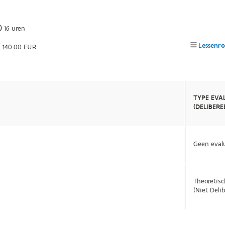
16 uren
Lessenro
140.00 EUR
TYPE EVA
(DELIBER
Geen eval
Theoretis
(Niet Deli