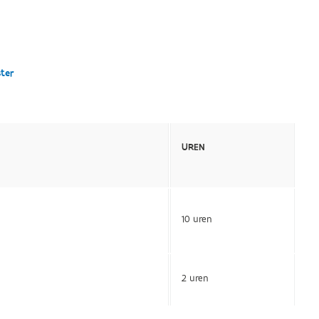
ster
UREN
10 uren
2 uren