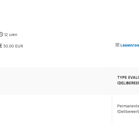
12 uren
Lessenroo
50.00 EUR
TYPE EVAL
(DELIBERE
Permanente
(Delibereer