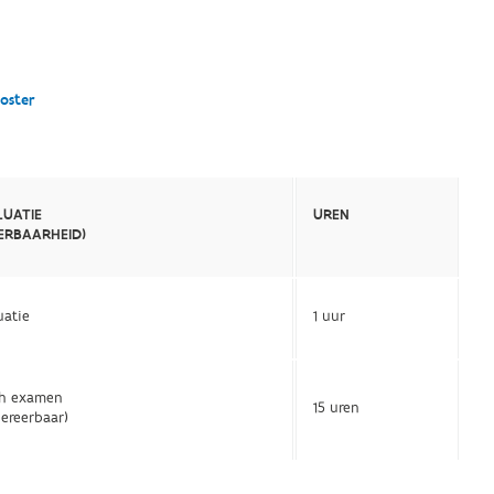
oster
LUATIE
UREN
EERBAARHEID)
uatie
1 uur
ch examen
15 uren
bereerbaar)