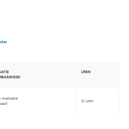
ster
UATIE
UREN
ERBAARHEID)
 evaluatie
12 uren
baar)