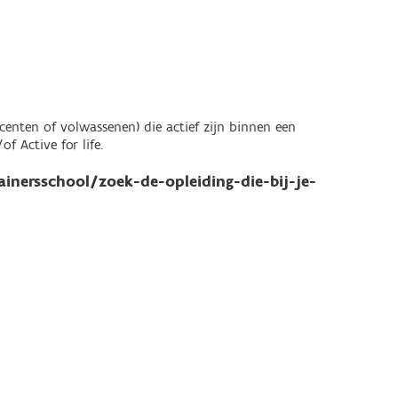
scenten of volwassenen) die actief zijn binnen een
f Active for life.
inersschool/zoek-de-opleiding-die-bij-je-