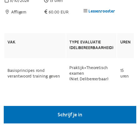
3/10/2026
15 uren
Lessenrooster
Affligem
60.00 EUR
VAK
TYPE EVALUATIE
UREN
(DELIBEREERBAARHEID)
Praktijk+Theoretisch
Basisprincipes rond
15
examen
verantwoord training geven
uren
(Niet Delibereerbaar)
Schrijf je in