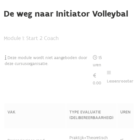
De weg naar Initiator Volleybal
Module 1: Start 2 Coach
Deze module wordt niet aangeboden door
15
deze cursusorganisatie.
uren
Lessenrooster
0.00
VAK
TYPE EVALUATIE
UREN
(DELIBEREERBAARHEID)
Praktijk+Theoretisch