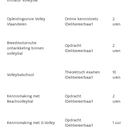
Initiator Volleybal
Opleidingsvisie Volley
Online kennistoets
2
Vlaanderen
(Delibereerbaar)
uren
Breedmotorische
Opdracht
2
ontwikkeling binnen
(Delibereerbaar)
uren
volleybal
Theoretisch examen
10
Volleybalschool
(Delibereerbaar)
uren
Kennismaking met
Opdracht
2
Beachvolleybal
(Delibereerbaar)
uren
Opdracht
Kennismaking met G-Volley
1 uur
(Delibereerbaar)