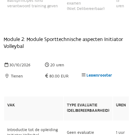
Basisprincipes rond
15
examen
verantwoord training geven
uren
(Niet Delibereerbaar)
Module 2: Module Sporttechnische aspecten Initiator
Volleybal
30/10/2026
20 uren
Lessenrooster
Tienen
80.00 EUR
VAK
TYPE EVALUATIE
UREN
(DELIBEREERBAARHEID)
Introductie tot de opleiding
Geen evaluatie
1 uur