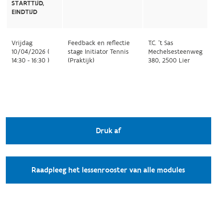
STARTTIJD,
EINDTIJD
Vrijdag
Feedback en reflectie
T.C. 't Sas
10/04/2026 (
stage Initiator Tennis
Mechelsesteenweg
14:30 - 16:30 )
(Praktijk)
380, 2500 Lier
Druk af
Raadpleeg het lessenrooster van alle modules