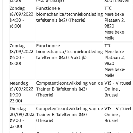
12:00)
(M2) (Praktijk)
3001 Leuven
Zondag
Functionele
TTC
18/09/2022
biomechanica/techniekontleding
Merelbeke
(14:00 -
tafeltennis (M2) (Theorie)
Plataan 2,
16:00)
9820
Merelbeke-
Melle
Zondag
Functionele
TTC
18/09/2022
biomechanica/techniekontleding
Merelbeke
(16:00 -
tafeltennis (M2) (Praktijk)
Plataan 2,
18:00)
9820
Merelbeke-
Melle
Maandag
Competentieontwikkeling van de
VTS - Virtueel
19/09/2022
Trainer B Tafeltennis (M3)
Online ,
(19:00 -
(Theorie)
Brussel
23:00)
Dinsdag
Competentieontwikkeling van de
VTS - Virtueel
20/09/2022
Trainer B Tafeltennis (M3)
Online ,
(19:00 -
(Theorie)
Brussel
23:00)