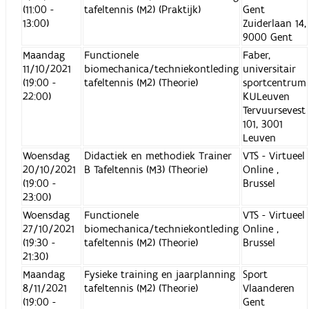
(11:00 -
tafeltennis (M2) (Praktijk)
Gent
13:00)
Zuiderlaan 14,
9000 Gent
Maandag
Functionele
Faber,
11/10/2021
biomechanica/techniekontleding
universitair
(19:00 -
tafeltennis (M2) (Theorie)
sportcentrum
22:00)
KULeuven
Tervuursevest
101, 3001
Leuven
Woensdag
Didactiek en methodiek Trainer
VTS - Virtueel
20/10/2021
B Tafeltennis (M3) (Theorie)
Online ,
(19:00 -
Brussel
23:00)
Woensdag
Functionele
VTS - Virtueel
27/10/2021
biomechanica/techniekontleding
Online ,
(19:30 -
tafeltennis (M2) (Theorie)
Brussel
21:30)
Maandag
Fysieke training en jaarplanning
Sport
8/11/2021
tafeltennis (M2) (Theorie)
Vlaanderen
(19:00 -
Gent