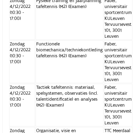
Zondag
Fysieke training en jaarplanning
Faber,
4/12/2022
tafeltennis (M2) (Examen)
universitair
(10:30 -
sportcentrum
17:00)
KULeuven
Tervuursevest
101, 3001
Leuven
Zondag
Functionele
Faber,
4/12/2022
biomechanica/techniekontleding
universitair
(10:30 -
tafeltennis (M2) (Examen)
sportcentrum
17:00)
KULeuven
Tervuursevest
101, 3001
Leuven
Zondag
Tactiek tafeltennis: materiaal,
Faber,
4/12/2022
spelsystemen, observaties (incl.
universitair
(10:30 -
talentidentificatie) en analyses
sportcentrum
17:00)
(M2) (Examen)
KULeuven
Tervuursevest
101, 3001
Leuven
Zondag
Organisatie, visie en
TTC Meerdaal