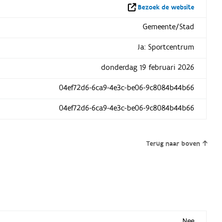
Bezoek de website
Gemeente/Stad
Ja: Sportcentrum
donderdag 19 februari 2026
04ef72d6-6ca9-4e3c-be06-9c8084b44b66
04ef72d6-6ca9-4e3c-be06-9c8084b44b66
Terug naar boven
Nee