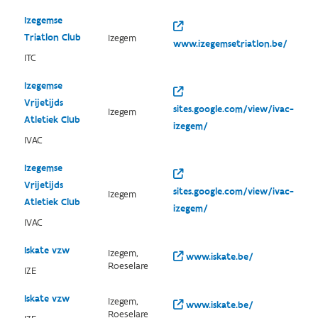
Izegemse
Triatlon Club
Izegem
www.izegemsetriatlon.be/
ITC
Izegemse
Vrijetijds
sites.google.com/view/ivac-
Izegem
Atletiek Club
izegem/
IVAC
Izegemse
Vrijetijds
sites.google.com/view/ivac-
Izegem
Atletiek Club
izegem/
IVAC
Iskate vzw
Izegem,
www.iskate.be/
Roeselare
IZE
Iskate vzw
Izegem,
www.iskate.be/
Roeselare