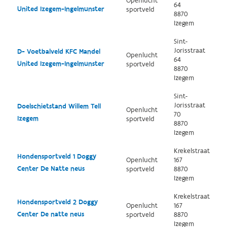
Openlucht
64
United Izegem-Ingelmunster
sportveld
8870
Izegem
Sint-
Jorisstraat
D- Voetbalveld KFC Mandel
Openlucht
64
United Izegem-Ingelmunster
sportveld
8870
Izegem
Sint-
Jorisstraat
Doelschietstand Willem Tell
Openlucht
70
Izegem
sportveld
8870
Izegem
Krekelstraat
Hondensportveld 1 Doggy
Openlucht
167
Center De Natte neus
sportveld
8870
Izegem
Krekelstraat
Hondensportveld 2 Doggy
Openlucht
167
Center De natte neus
sportveld
8870
Izegem