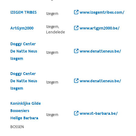
IZEGEM TRIBES
www.izegemtribes.com/
Izegem
Izegem,
ArtGym2000
www.artgym2000.be/
Lendelede
Doggy Center
De Natte Neus
www.denatteneus.be/
Izegem
Izegem
Doggy Center
De Natte Neus
www.denatteneus.be/
Izegem
Izegem
Koninklijke Gilde
Bosseniers
www.st-barbara.be/
Izegem
Heilige Barbara
BOSSEN