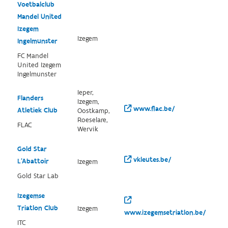
Voetbalclub
Mandel United
Izegem
Izegem
Ingelmunster
FC Mandel
United Izegem
Ingelmunster
Ieper,
Flanders
Izegem,
www.flac.be/
Atletiek Club
Oostkamp,
Roeselare,
FLAC
Wervik
Gold Star
vkleutes.be/
L'Abattoir
Izegem
Gold Star Lab
Izegemse
Triatlon Club
Izegem
www.izegemsetriatlon.be/
ITC