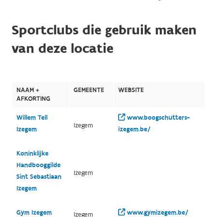
Sportclubs die gebruik maken
van deze locatie
NAAM +
GEMEENTE
WEBSITE
AFKORTING
Willem Tell
www.boogschutters-
Izegem
Izegem
izegem.be/
Koninklijke
Handbooggilde
Izegem
Sint Sebastiaan
Izegem
Gym Izegem
www.gymizegem.be/
Izegem