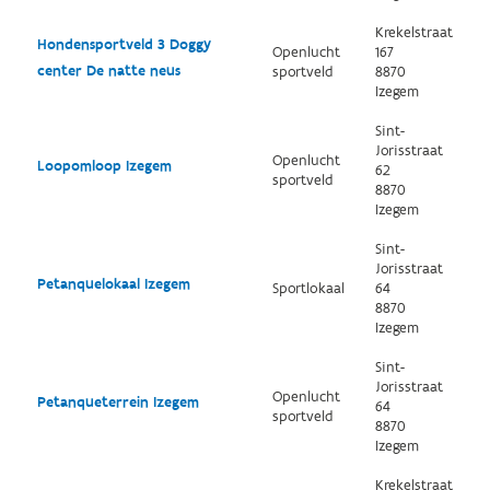
Krekelstraat
Hondensportveld 3 Doggy
Openlucht
167
center De natte neus
sportveld
8870
Izegem
Sint-
Jorisstraat
Openlucht
Loopomloop Izegem
62
sportveld
8870
Izegem
Sint-
Jorisstraat
Petanquelokaal Izegem
Sportlokaal
64
8870
Izegem
Sint-
Jorisstraat
Openlucht
Petanqueterrein Izegem
64
sportveld
8870
Izegem
Krekelstraat