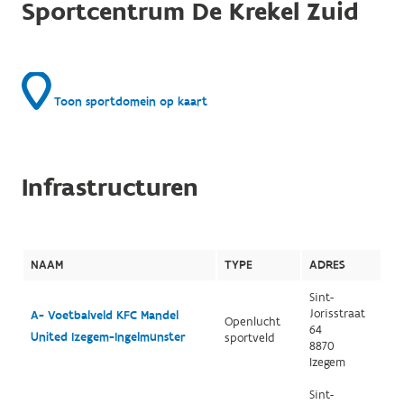
Sportcentrum De Krekel Zuid
Toon sportdomein op kaart
Infrastructuren
NAAM
TYPE
ADRES
Sint-
Jorisstraat
A- Voetbalveld KFC Mandel
Openlucht
64
United Izegem-Ingelmunster
sportveld
8870
Izegem
Sint-