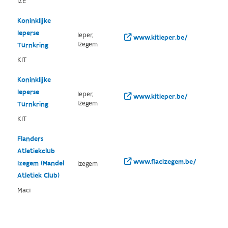
IZE
Koninklijke
Ieperse
Ieper,
www.kitieper.be/
Izegem
Turnkring
KIT
Koninklijke
Ieperse
Ieper,
www.kitieper.be/
Izegem
Turnkring
KIT
Flanders
Atletiekclub
www.flacizegem.be/
Izegem (Mandel
Izegem
Atletiek Club)
Maci