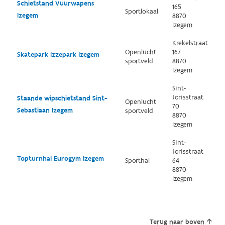
Schietstand Vuurwapens
165
Sportlokaal
Izegem
8870
Izegem
Krekelstraat
Openlucht
167
Skatepark Izzepark Izegem
sportveld
8870
Izegem
Sint-
Jorisstraat
Staande wipschietstand Sint-
Openlucht
70
Sebastiaan Izegem
sportveld
8870
Izegem
Sint-
Jorisstraat
Topturnhal Eurogym Izegem
Sporthal
64
8870
Izegem
Terug naar boven