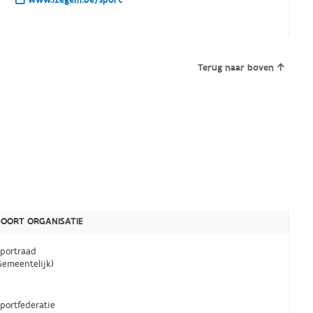
www.izegem.be/sport
Terug naar boven
SOORT ORGANISATIE
Sportraad
Gemeentelijk)
Sportfederatie