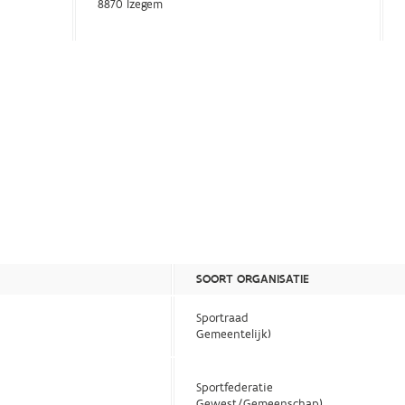
8870 Izegem
SOORT ORGANISATIE
Sportraad
Gemeentelijk)
Sportfederatie
Gewest/Gemeenschap)