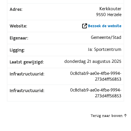
Kerkkouter
Adres:
9550 Herzele
Website:
Bezoek de website
Gemeente/Stad
Eigenaar:
Ja: Sportcentrum
Ligging:
donderdag 21 augustus 2025
Laatst gewijzigd:
0c8d1ab9-ae0e-4fbe-9994-
Infrastructuurid:
273d4ff56853
0c8d1ab9-ae0e-4fbe-9994-
Infrastructuurid:
273d4ff56853
Terug naar boven