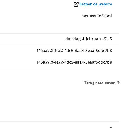
Bezoek de website
Gemeente/Stad
dinsdag 4 februari 2025
146a292f-1e22-4dc5-8aa4-5eaaf5dbc7b8
146a292f-1e22-4dc5-8aa4-5eaaf5dbc7b8
Terug naar boven
Ja