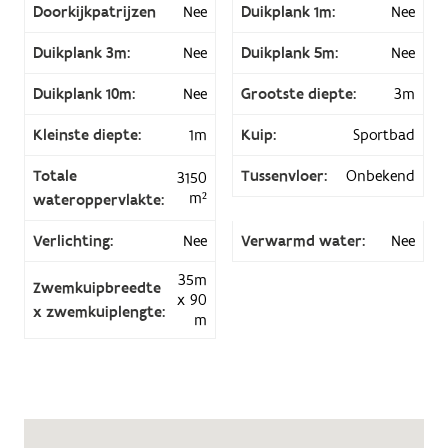
Doorkijkpatrijzen
Nee
Duikplank 1m:
Nee
Duikplank 3m:
Nee
Duikplank 5m:
Nee
Duikplank 10m:
Nee
Grootste diepte:
3m
Kleinste diepte:
1m
Kuip:
Sportbad
Totale
Tussenvloer:
Onbekend
3150
m²
wateroppervlakte:
Verlichting:
Nee
Verwarmd water:
Nee
35m
Zwemkuipbreedte
x 90
x zwemkuiplengte:
m