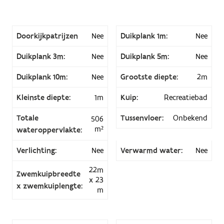
Doorkijkpatrijzen
Nee
Duikplank 1m:
Nee
Duikplank 3m:
Nee
Duikplank 5m:
Nee
Duikplank 10m:
Nee
Grootste diepte:
2m
Kleinste diepte:
1m
Kuip:
Recreatiebad
Totale
Tussenvloer:
Onbekend
506
m²
wateroppervlakte:
Verlichting:
Nee
Verwarmd water:
Nee
22m
Zwemkuipbreedte
x 23
x zwemkuiplengte:
m