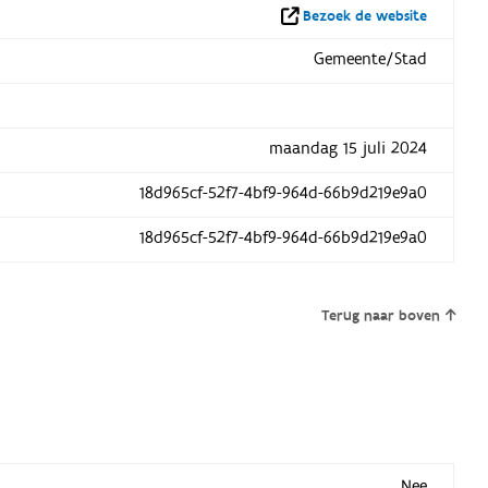
Bezoek de website
Gemeente/Stad
maandag 15 juli 2024
18d965cf-52f7-4bf9-964d-66b9d219e9a0
18d965cf-52f7-4bf9-964d-66b9d219e9a0
Terug naar boven
Nee