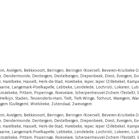
gem, Avelgem, Bekkevoort, Beringen, Beringen (Koersel), Beveren-Kruibeke-Z
nze, Dendermonde, Dentergem, Destelbergen, Diepenbeek, Diest, Evergem, E
), Harelbeke, Hasselt, Herk-de-Stad, Horebeke, Ieper, Ieper (Zillebeke), Kam
Laarne, Langemark-Poelkapelle, Lebbeke, Lendelede, Lochristi, Lokeren, Lu
rozebeke, Pittem, Poperinge, Roeselare, Scherpenheuvel-Zichem (Testelt), S
-Helkijn, Staden, Tessenderlo-Ham, Tielt, Tielt-Winge, Torhout, Waregem, Wa
elgem (Gullegem), Wielsbeke, Zutendaal, Zwevegem
gem, Avelgem, Bekkevoort, Beringen, Beringen (Koersel), Beveren-Kruibeke-Z
nze, Dendermonde, Dentergem, Destelbergen, Diepenbeek, Diest, Evergem, E
), Harelbeke, Hasselt, Herk-de-Stad, Horebeke, Ieper, Ieper (Zillebeke), Kam
Laarne, Langemark-Poelkapelle, Lebbeke, Lendelede, Lochristi, Lokeren, Lu
rozebeke, Pittem, Poperinge, Roeselare, Scherpenheuvel-Zichem (Testelt), S