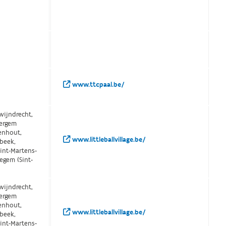
www.ttcpaal.be/
wijndrecht,
vergem
penhout,
www.littleballvillage.be/
bbeek,
int-Martens-
regem (Sint-
wijndrecht,
vergem
penhout,
www.littleballvillage.be/
bbeek,
int-Martens-