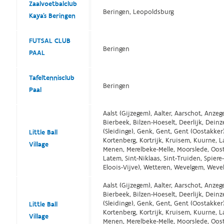
Zaalvoetbalclub
Beringen, Leopoldsburg
Kaya's Beringen
FUTSAL CLUB
Beringen
PAAL
Tafeltennisclub
Beringen
Paal
Aalst (Gijzegem), Aalter, Aarschot, Anze
Bierbeek, Bilzen-Hoeselt, Deerlijk, Dei
(Sleidinge), Genk, Gent, Gent (Oostakker
Little Ball
Kortenberg, Kortrijk, Kruisem, Kuurne, 
Village
Menen, Merelbeke-Melle, Moorslede, Oost
Latem, Sint-Niklaas, Sint-Truiden, Spiere
Eloois-Vijve), Wetteren, Wevelgem, Wev
Aalst (Gijzegem), Aalter, Aarschot, Anze
Bierbeek, Bilzen-Hoeselt, Deerlijk, Dei
(Sleidinge), Genk, Gent, Gent (Oostakker
Little Ball
Kortenberg, Kortrijk, Kruisem, Kuurne, 
Village
Menen, Merelbeke-Melle, Moorslede, Oost