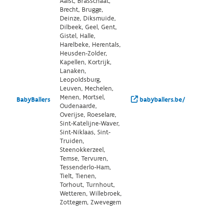
Aalst, Brasschaat,
Brecht, Brugge,
Deinze, Diksmuide,
Dilbeek, Geel, Gent,
Gistel, Halle,
Harelbeke, Herentals,
Heusden-Zolder,
Kapellen, Kortrijk,
Lanaken,
Leopoldsburg,
Leuven, Mechelen,
Menen, Mortsel,
BabyBallers
babyballers.be/
Oudenaarde,
Overijse, Roeselare,
Sint-Katelijne-Waver,
Sint-Niklaas, Sint-
Truiden,
Steenokkerzeel,
Temse, Tervuren,
Tessenderlo-Ham,
Tielt, Tienen,
Torhout, Turnhout,
Wetteren, Willebroek,
Zottegem, Zwevegem