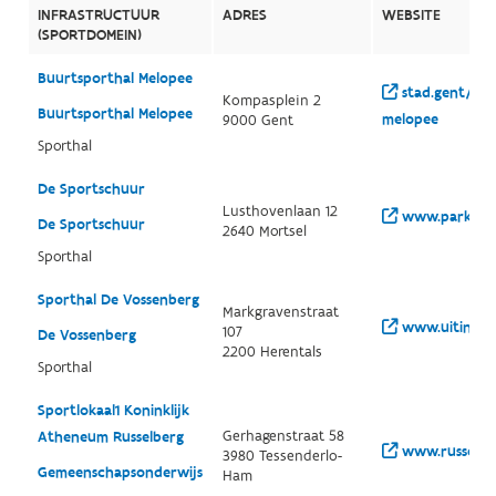
INFRASTRUCTUUR
ADRES
WEBSITE
(SPORTDOMEIN)
Buurtsporthal Melopee
stad.gent/nl/
Kompasplein 2
Buurtsporthal Melopee
melopee
9000 Gent
Sporthal
De Sportschuur
Lusthovenlaan 12
www.parkscho
De Sportschuur
2640 Mortsel
Sporthal
Sporthal De Vossenberg
Markgravenstraat
www.uitinhere
107
De Vossenberg
2200 Herentals
Sporthal
Sportlokaal1 Koninklijk
Gerhagenstraat 58
Atheneum Russelberg
www.russelbe
3980 Tessenderlo-
Gemeenschapsonderwijs
Ham