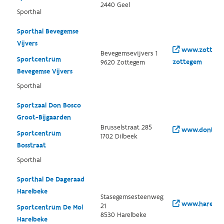
2440 Geel
Sporthal
Sporthal Bevegemse
Vijvers
www.zottegem.
Bevegemsevijvers 1
Sportcentrum
zottegem
9620 Zottegem
Bevegemse Vijvers
Sporthal
Sportzaal Don Bosco
Groot-Bijgaarden
Brusselstraat 285
www.donbosc
Sportcentrum
1702 Dilbeek
Bosstraat
Sporthal
Sporthal De Dageraad
Harelbeke
Stasegemsesteenweg
www.harelbeke
21
Sportcentrum De Mol
8530 Harelbeke
Harelbeke