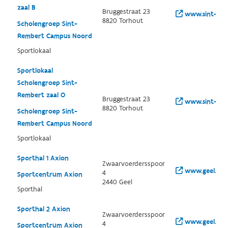
zaal B
Bruggestraat 23
www.sint-rem
8820 Torhout
Scholengroep Sint-
Rembert Campus Noord
Sportlokaal
Sportlokaal
Scholengroep Sint-
Rembert zaal O
Bruggestraat 23
www.sint-rem
8820 Torhout
Scholengroep Sint-
Rembert Campus Noord
Sportlokaal
Sporthal 1 Axion
Zwaarvoerdersspoor
www.geel.be/s
4
Sportcentrum Axion
2440 Geel
Sporthal
Sporthal 2 Axion
Zwaarvoerdersspoor
www.geel.be/
4
Sportcentrum Axion