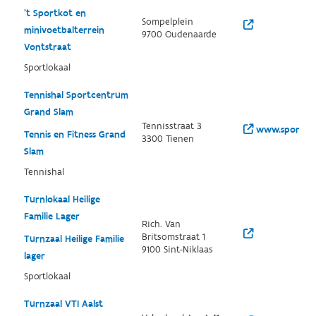
't Sportkot en
Sompelplein
minivoetbalterrein
9700 Oudenaarde
Vontstraat
Sportlokaal
Tennishal Sportcentrum
Grand Slam
Tennisstraat 3
www.sportcen
Tennis en Fitness Grand
3300 Tienen
Slam
Tennishal
Turnlokaal Heilige
Familie Lager
Rich. Van
Britsomstraat 1
Turnzaal Heilige Familie
9100 Sint-Niklaas
lager
Sportlokaal
Turnzaal VTI Aalst