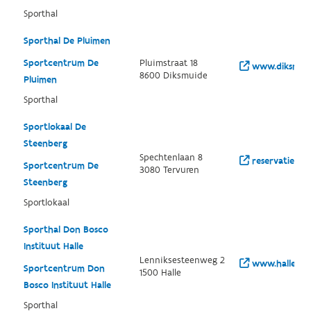
Sporthal
Sporthal De Pluimen
Sportcentrum De
Pluimstraat 18
www.diksmuid
8600 Diksmuide
Pluimen
Sporthal
Sportlokaal De
Steenberg
Spechtenlaan 8
reservaties.te
Sportcentrum De
3080 Tervuren
Steenberg
Sportlokaal
Sporthal Don Bosco
Instituut Halle
Lenniksesteenweg 2
www.halle.be/
Sportcentrum Don
1500 Halle
Bosco Instituut Halle
Sporthal