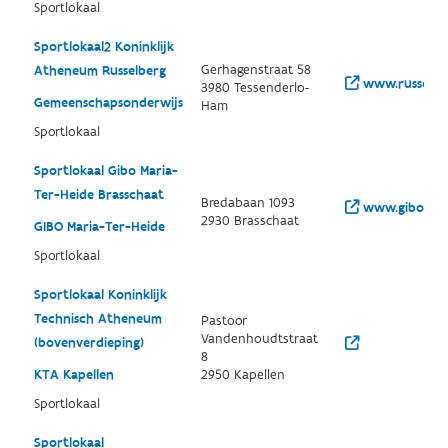
Sportlokaal
Sportlokaal2 Koninklijk
Gerhagenstraat 58
Atheneum Russelberg
www.russelbe
3980 Tessenderlo-
Gemeenschapsonderwijs
Ham
Sportlokaal
Sportlokaal Gibo Maria-
Ter-Heide Brasschaat
Bredabaan 1093
www.giboheid
2930 Brasschaat
GIBO Maria-Ter-Heide
Sportlokaal
Sportlokaal Koninklijk
Technisch Atheneum
Pastoor
Vandenhoudtstraat
(bovenverdieping)
8
KTA Kapellen
2950 Kapellen
Sportlokaal
Sportlokaal