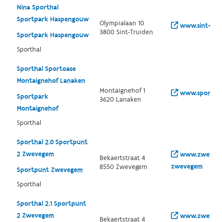
Nina Sporthal
Sportpark Haspengouw
Olympialaan 10
www.sint-trui
3800 Sint-Truiden
Sportpark Haspengouw
Sporthal
Sporthal Sportoase
Montaignehof Lanaken
Montaignehof 1
www.sportoas
Sportpark
3620 Lanaken
Montaignehof
Sporthal
Sporthal 2.0 Sportpunt
2 Zwevegem
www.zwevegem
Bekaertstraat 4
zwevegem
8550 Zwevegem
Sportpunt Zwevegem
Sporthal
Sporthal 2.1 Sportpunt
2 Zwevegem
www.zwevegem
Bekaertstraat 4