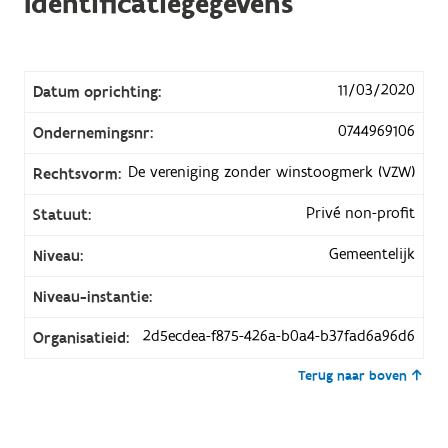
Identificatiegegevens
11/03/2020
Datum oprichting:
0744969106
Ondernemingsnr:
De vereniging zonder winstoogmerk (VZW)
Rechtsvorm:
Privé non-profit
Statuut:
Gemeentelijk
Niveau:
Niveau-instantie:
2d5ecdea-f875-426a-b0a4-b37fad6a96d6
Organisatieid:
Terug naar boven