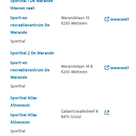
Sporthal 1 De Warande
(blauwe zaal)
Sport-en
Warandelaan 13
www.wetteren
9230 Wetteren
recreatiecentrum De
Warande
Sporthal
Sporthal 2 De Warande
Sport-en
Warandelaan 14 B
www.wetteren
recreatiecentrum De
9230 Wetteren
Warande
Sporthal
Sporthal Atlas
Atheneum
Callaertswalledreef 8
Sporthal Atlas
8470 Gistel
Atheneum
Sporthal