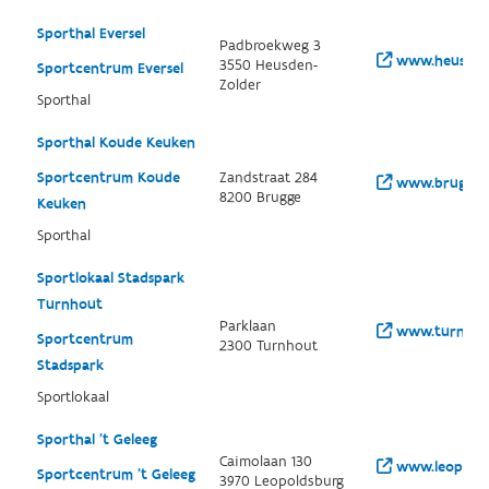
Sporthal Eversel
Padbroekweg 3
www.heusden-
3550 Heusden-
Sportcentrum Eversel
Zolder
Sporthal
Sporthal Koude Keuken
Sportcentrum Koude
Zandstraat 284
www.brugge.b
8200 Brugge
Keuken
Sporthal
Sportlokaal Stadspark
Turnhout
Parklaan
www.turnhout
Sportcentrum
2300 Turnhout
Stadspark
Sportlokaal
Sporthal 't Geleeg
Caimolaan 130
www.leopoldsb
Sportcentrum 't Geleeg
3970 Leopoldsburg