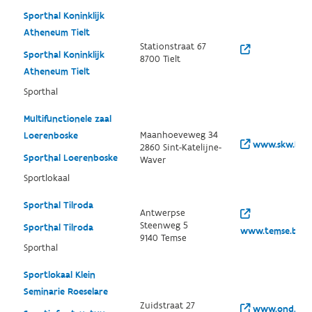
Sporthal Koninklijk
Atheneum Tielt
Stationstraat 67
Sporthal Koninklijk
8700 Tielt
Atheneum Tielt
Sporthal
Multifunctionele zaal
Maanhoeveweg 34
Loerenboske
www.skw.be/
2860 Sint-Katelijne-
Sporthal Loerenboske
Waver
Sportlokaal
Sporthal Tilroda
Antwerpse
Steenweg 5
Sporthal Tilroda
www.temse.be/i
9140 Temse
Sporthal
Sportlokaal Klein
Seminarie Roeselare
Zuidstraat 27
www.ond.vlaa