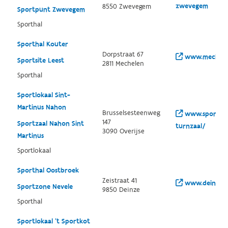
zwevegem
8550 Zwevegem
Sportpunt Zwevegem
Sporthal
Sporthal Kouter
Dorpstraat 67
www.mechelen
Sportsite Leest
2811 Mechelen
Sporthal
Sportlokaal Sint-
Martinus Nahon
Brusselsesteenweg
www.sporeo.be
147
Sportzaal Nahon Sint
turnzaal/
3090 Overijse
Martinus
Sportlokaal
Sporthal Oostbroek
Zeistraat 41
www.deinze.b
Sportzone Nevele
9850 Deinze
Sporthal
Sportlokaal 't Sportkot