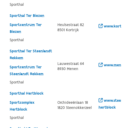
Sporthal
Sporthal Ter Biezen
Sportcentrum Ter
Heulsestraat 82
www.kortrijk.
8501 Kortrijk
Biezen
Sporthal
Sporthal Ter Steenlandt
Rekkem
Lauwestraat 64
www.menen.b
Sportcentrum Ter
8930 Menen
Steenlandt Rekkem
Sporthal
Sporthal Hertblock
www.steenokke
Sportcomplex
Orchideeënlaan 18
hertblock
1820 Steenokkerzeel
Hertblock
Sporthal