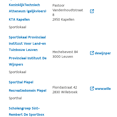
KoninklijkTechnisch
Pastoor
Vandenhoudtstraat
Atheneum (gelijkvloers)
8
KTA Kapellen
2950 Kapellen
Sportlokaal
Sportlokaal Provinciaal
Instituut Voor Land-en
Tuinbouw Leuven
Mechelsevest 84
dewijnpers.be
3000 Leuven
Provinciaal Instituut De
Wijnpers
Sportlokaal
Sporthal Piepel
Floridastraat 42
www.willebroe
Recreatiedomein Piepel
2830 Willebroek
Sporthal
Scholengroep Sint-
Rembert De Sportbox