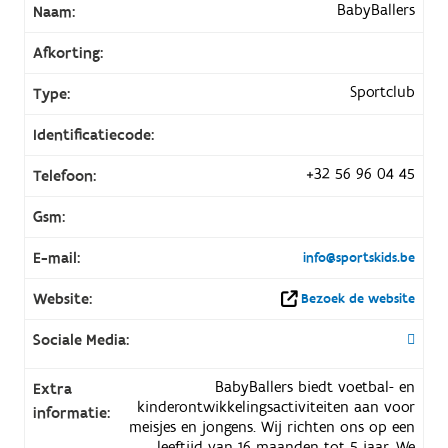
BabyBallers
Naam:
Afkorting:
Sportclub
Type:
Identificatiecode:
+32 56 96 04 45
Telefoon:
Gsm:
E-mail:
info@sportskids.be
Website:
Bezoek de website
Sociale Media:
BabyBallers biedt voetbal- en
Extra
kinderontwikkelingsactiviteiten aan voor
informatie:
meisjes en jongens. Wij richten ons op een
leeftijd van 16 maanden tot 5 jaar. We