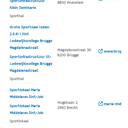
Sportinfrastructuur
8800 Roeselare
Klein Seminarie
Sporthal
Grote Sportzaal (zalen
2,3,4) 1 Sint
Lodewijkscollege Brugge
Magdalenastraat
Magdalenastraat 30
www.brugge.be
8200 Brugge
Sportinfrastructuur St-
Lodewijkscollege Brugge
Magdalenastraat
Sporthal
Sportlokaal Maria
Middelares Sint-Job
Hogebaan 2
maria-middela
Sportlokaal Maria
2960 Brecht
Middelares Sint-Job
Sportlokaal