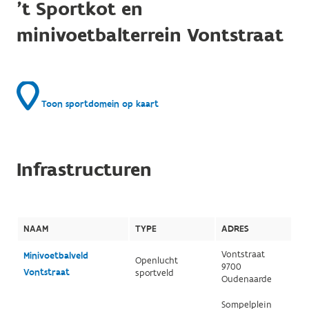
't Sportkot en
minivoetbalterrein Vontstraat
Toon sportdomein op kaart
Infrastructuren
NAAM
TYPE
ADRES
Vontstraat
Minivoetbalveld
Openlucht
9700
Vontstraat
sportveld
Oudenaarde
Sompelplein