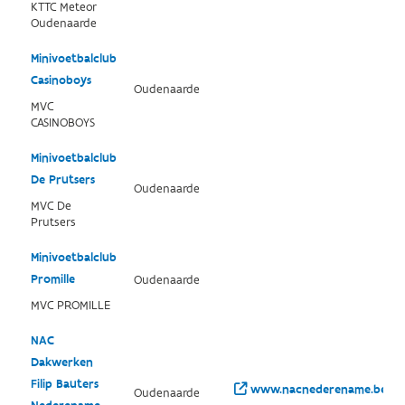
KTTC Meteor
Oudenaarde
Minivoetbalclub
Casinoboys
Oudenaarde
MVC
CASINOBOYS
Minivoetbalclub
De Prutsers
Oudenaarde
MVC De
Prutsers
Minivoetbalclub
Promille
Oudenaarde
MVC PROMILLE
NAC
Dakwerken
Filip Bauters
www.nacnederename.be/
Oudenaarde