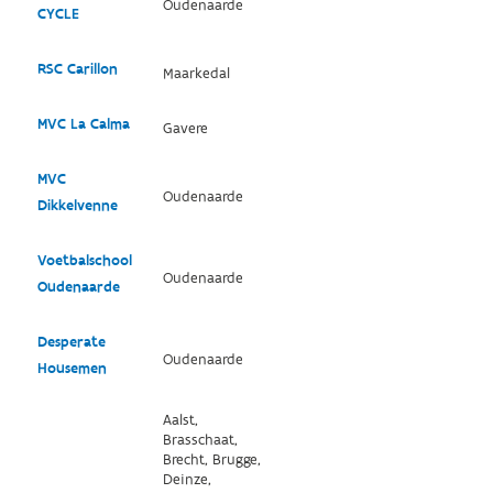
Oudenaarde
CYCLE
RSC Carillon
Maarkedal
MVC La Calma
Gavere
MVC
Oudenaarde
Dikkelvenne
Voetbalschool
Oudenaarde
Oudenaarde
Desperate
Oudenaarde
Housemen
Aalst,
Brasschaat,
Brecht, Brugge,
Deinze,