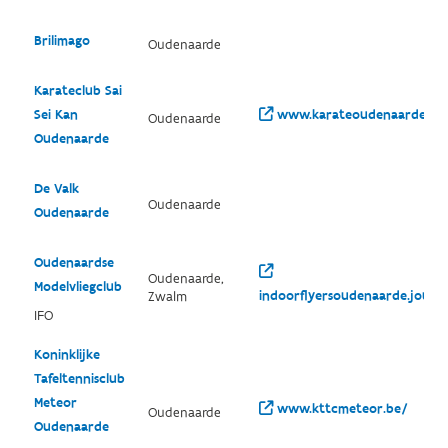
Brilimago
Oudenaarde
Karateclub Sai
Sei Kan
www.karateoudenaarde.be
Oudenaarde
Oudenaarde
De Valk
Oudenaarde
Oudenaarde
Oudenaardse
Oudenaarde,
Modelvliegclub
indoorflyersoudenaarde.jouww
Zwalm
IFO
Koninklijke
Tafeltennisclub
Meteor
www.kttcmeteor.be/
Oudenaarde
Oudenaarde