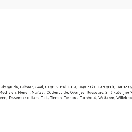
Diksmuide, Dilbeek, Geel, Gent, Gistel, Halle, Harelbeke, Herentals, Heusden
Mechelen, Menen, Mortsel, Oudenaarde, Overijse, Roeselare, Sint-Katelijne-W
uren, Tessenderlo-Ham, Tielt, Tienen, Torhout, Turnhout, Wetteren, Willebro