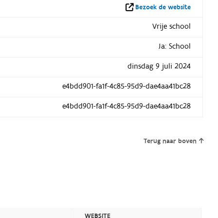
Bezoek de website
Vrije school
Ja: School
dinsdag 9 juli 2024
e4bdd901-fa1f-4c85-95d9-dae4aa41bc28
e4bdd901-fa1f-4c85-95d9-dae4aa41bc28
Terug naar boven
WEBSITE