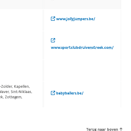
www.jollyjumpers.be/
www.sportclubdruivenstreek.com/
-Zolder, Kapellen,
aver, Sint-Niklaas,
babyballers.be/
ek, Zottegem,
Terug naar boven