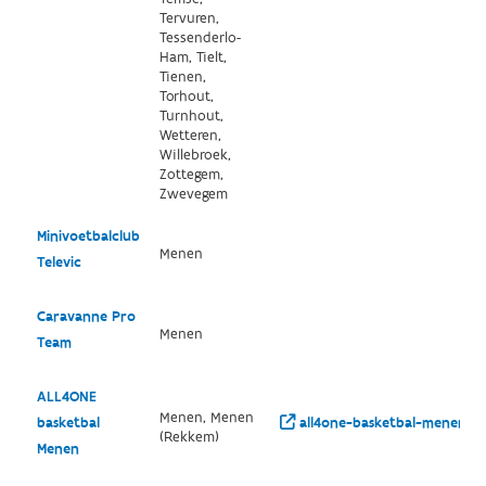
Tervuren,
Tessenderlo-
Ham, Tielt,
Tienen,
Torhout,
Turnhout,
Wetteren,
Willebroek,
Zottegem,
Zwevegem
Minivoetbalclub
Menen
Televic
Caravanne Pro
Menen
Team
ALL4ONE
Menen, Menen
basketbal
all4one-basketbal-menen.w
(Rekkem)
Menen