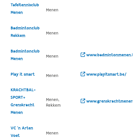
Tafeltennisclub
Menen
Menen
Badmintonclub
Menen
Rekkem
Badmintonclub
www.badmintonmenen.be/
Menen
Menen
Play it smart
www.playitsmart.be/
Menen
KRACHTBAL-
SPORT+
Menen,
www.grenskrachtmenen.be
Grenskracht
Rekkem
Menen
VC 'n Arten
Menen
Voet