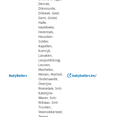
Deinze,
Diksmuide,
Dilbeek, Geel,
Gent, Gistel,
Halle,
Harelbeke,
Herentals,
Heusden-
Zolder,
Kapellen,
Kortrijk,
Lanaken,
Leopoldsburg,
Leuven,
Mechelen,
Menen, Mortsel,
BabyBallers
babyballers.be/
Oudenaarde,
Overijse,
Roeselare, Sint-
Katelijne-
Waver, Sint-
Niklaas, Sint-
Truiden,
Steenokkerzeel,
Temse,